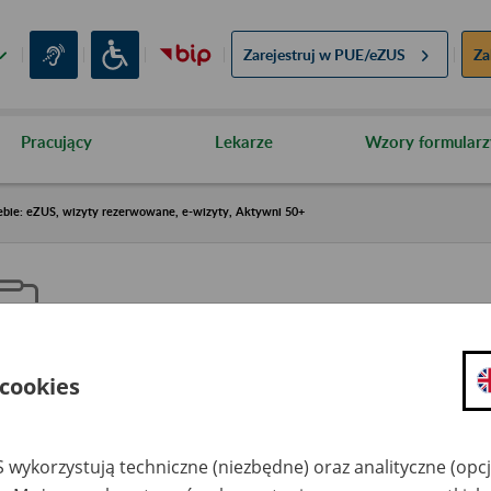
Zarejestruj w
PUE/eZUS
Za
Pracujący
Lekarze
Wzory formularz
ebie: eZUS, wizyty rezerwowane, e-wizyty, Aktywni 50+
 cookies
aproś ZUS do siebie: eZUS, wizy
ezerwowane, e-wizyty, Aktywni
 wykorzystują techniczne (niezbędne) oraz analityczne (opc