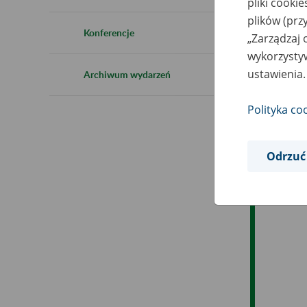
pliki cooki
Ro
plików (prz
Konferencje
„Zarządzaj 
Es
wykorzystyw
ustawienia.
Archiwum wydarzeń
Ev
Polityka co
Odrzuć