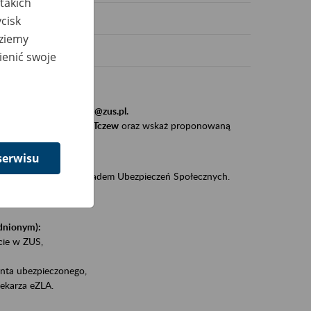
takich
cisk
dziemy
ienić swoje
stytucji, urzędu.
resem
szkolenia_gdansk@zus.pl.
Zaproś ZUS do siebie - Tczew
oraz wskaż proponowaną
serwisu
iędzy klientami a Zakładem Ubezpieczeń Społecznych.
zez internet.
udnionym):
ie w ZUS,
onta ubezpieczonego,
ekarza eZLA.