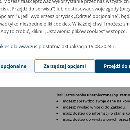
es. Możesz zaakceptować wykorzystanie przez nas wszystkich 
dzaj wydarzenia
Szkolenia
ycisk „Przejdź do serwisu”) lub dostosować swoje zgody (przy
opcjami”). Jeśli wybierzesz przycisk „Odrzuć opcjonalne”, bę
sential area
Płatnicy, ubezpieczeni, świadczeniobiorcy
ać tylko niezbędne pliki cookies. W każdej chwili możesz zm
 Aby to zrobić, kliknij „Ustawienia plików cookies” w stopce.
ent description
Szkolenie stacjonarne w siedzibie firmy, in
okies dla www.zus.pl
ostatnia aktualizacja 19.08.2024 r.
Zgłoszenia przyjmujemy mailowo pod ad
Koniecznie wpisz w temacie wiadomości
datę szkolenia.
 opcjonalne
Zarządzaj opcjami
Przejdź do 
Platforma eZUS to kanał komunikacji pom
Dzięki niemu większość spraw załatwisz pr
Jeśli jesteś osoba ubezpieczoną (np. zatr
• możesz sprawdzić swoje dane na konc
• możesz wysłać wnioski do Zakładu,
• masz dostęp do informacji o stanie k
• masz dostęp do wystawionych przez l