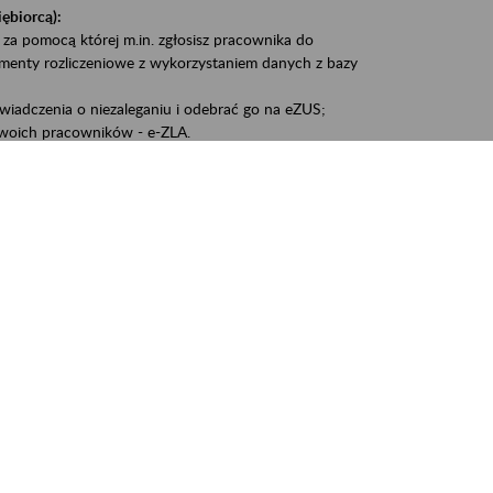
iębiorcą):
 za pomocą której m.in. zgłosisz pracownika do
umenty rozliczeniowe z wykorzystaniem danych z bazy
iadczenia o niezaleganiu i odebrać go na eZUS;
woich pracowników - e-ZLA.
1A, czyli informacji o dochodach uzyskanych od ZUS lub
liczenia podatku przez ZUS;
swoich danych.
, że wiek jest atutem, a doświadczenie ma realną
o pięćdziesiątym roku życia;
kariery i przyszłych świadczeń.
cyjne wspiera osoby dojrzałe w podejmowaniu i
baniu o zdrowie oraz przełamywaniu stereotypów