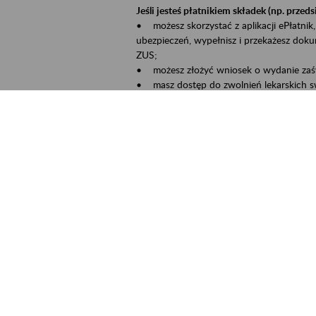
Jeśli jesteś płatnikiem składek (np. przeds
• możesz skorzystać z aplikacji ePłatnik,
ubezpieczeń, wypełnisz i przekażesz dok
ZUS;
• możesz złożyć wniosek o wydanie zaśw
• masz dostęp do zwolnień lekarskich s
Jeśli jesteś świadczeniobiorcą:
• masz dostęp m.in. do formularza PIT 1
do formularza PIT 40A, czyli rocznego ob
• możesz zarezerwować wizytę;
• możesz też złożyć wniosek o zmianę 
Aktywni 50+ to inicjatywa, która pokazuje
wartość.
Program ten to:
• promocja aktywności zawodowej osób p
• zachęcanie do świadomego planowania 
ZUS przez działania informacyjne i eduka
kontynuowaniu aktywności zawodowej, d