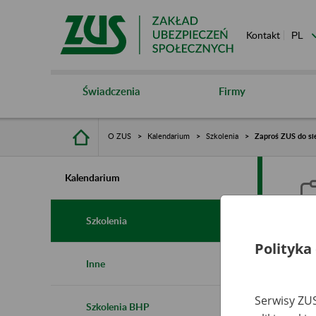
Kontakt
Świadczenia
Firmy
O ZUS
Kalendarium
Szkolenia
Zaproś ZUS do si
Kalendarium
Szkolenia
Polityka
Z
Inne
r
Serwisy ZUS
Szkolenia BHP