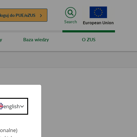
loguj do
PUE/eZUS
Search
y
Baza wiedzy
O ZUS
english
ty
 50+
jonalne)