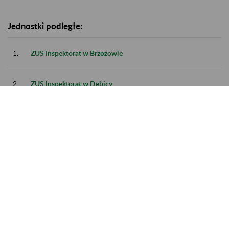
Jednostki podległe:
1.
ZUS Inspektorat w Brzozowie
2.
ZUS Inspektorat w Dębicy
3.
ZUS Inspektorat w Krośnie
4.
ZUS Inspektorat w Sanoku