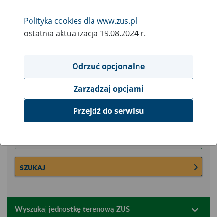
Nie wiesz gdzie jest zlokalizowany oddział lub
jednostka ZUS? Skorzystaj z wyszukiwarki:
Polityka cookies dla www.zus.pl
ostatnia aktualizacja 19.08.2024 r.
Wyszukaj oddział ZUS
Odrzuć opcjonalne
właściwy dla miejsca wystawienia zaświadczenia lekarskiego,
siedziby pracodawcy lub miejsca zamieszkania/pobytu osoby
Zarządzaj opcjami
Przejdź do serwisu
Wpisz kod pocztowy:
SZUKAJ
Wyszukaj jednostkę terenową ZUS