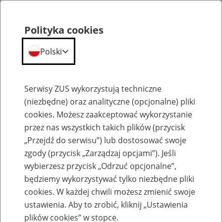
Polityka cookies
Polski
Menu
Szukaj
Serwisy ZUS wykorzystują techniczne
(niezbędne) oraz analityczne (opcjonalne) pliki
cookies. Możesz zaakceptować wykorzystanie
Komunikaty
przez nas wszystkich takich plików (przycisk
„Przejdź do serwisu”) lub dostosować swoje
zgody (przycisk „Zarządzaj opcjami”). Jeśli
wybierzesz przycisk „Odrzuć opcjonalne”,
będziemy wykorzystywać tylko niezbędne pliki
cookies. W każdej chwili możesz zmienić swoje
Komunikat Prezesa Zakładu Ubezpieczeń
ustawienia. Aby to zrobić, kliknij „Ustawienia
Społecznych z dnia 15 lutego 2021 r. w
plików cookies” w stopce.