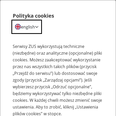
Polityka cookies
english
Menu
Search
Serwisy ZUS wykorzystują techniczne
(niezbędne) oraz analityczne (opcjonalne) pliki
cookies. Możesz zaakceptować wykorzystanie
Informacja statystyczna o wynikach kontroli prawidłowości orzekania o czasowej
niezdolności do pracy
przez nas wszystkich takich plików (przycisk
„Przejdź do serwisu”) lub dostosować swoje
zgody (przycisk „Zarządzaj opcjami”). Jeśli
wybierzesz przycisk „Odrzuć opcjonalne”,
będziemy wykorzystywać tylko niezbędne pliki
cookies. W każdej chwili możesz zmienić swoje
Informacja statystyczna o wynikach
ustawienia. Aby to zrobić, kliknij „Ustawienia
plików cookies” w stopce.
kontroli prawidłowości orzekania o