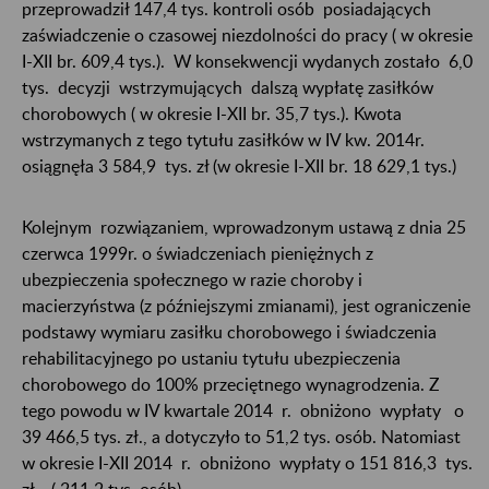
przeprowadził 147,4 tys. kontroli osób posiadających
zaświadczenie o czasowej niezdolności do pracy ( w okresie
I-XII br. 609,4 tys.). W konsekwencji wydanych zostało 6,0
tys. decyzji wstrzymujących dalszą wypłatę zasiłków
chorobowych ( w okresie I-XII br. 35,7 tys.). Kwota
wstrzymanych z tego tytułu zasiłków w IV kw. 2014r.
osiągnęła 3 584,9 tys. zł (w okresie I-XII br. 18 629,1 tys.)
Kolejnym rozwiązaniem, wprowadzonym ustawą z dnia 25
czerwca 1999r. o świadczeniach pieniężnych z
ubezpieczenia społecznego w razie choroby i
macierzyństwa (z późniejszymi zmianami), jest ograniczenie
podstawy wymiaru zasiłku chorobowego i świadczenia
rehabilitacyjnego po ustaniu tytułu ubezpieczenia
chorobowego do 100% przeciętnego wynagrodzenia. Z
tego powodu w IV kwartale 2014 r. obniżono wypłaty o
39 466,5 tys. zł., a dotyczyło to 51,2 tys. osób. Natomiast
w okresie I-XII 2014 r. obniżono wypłaty o 151 816,3 tys.
zł ( 211,2 tys. osób).