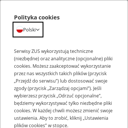
Polityka cookies
Polski
Menu
Szukaj
Serwisy ZUS wykorzystują techniczne
(niezbędne) oraz analityczne (opcjonalne) pliki
cookies. Możesz zaakceptować wykorzystanie
Komunikaty
przez nas wszystkich takich plików (przycisk
„Przejdź do serwisu”) lub dostosować swoje
zgody (przycisk „Zarządzaj opcjami”). Jeśli
wybierzesz przycisk „Odrzuć opcjonalne”,
będziemy wykorzystywać tylko niezbędne pliki
cookies. W każdej chwili możesz zmienić swoje
Komunikat Prezesa Zakładu Ubezpieczeń
ustawienia. Aby to zrobić, kliknij „Ustawienia
Społecznych z dnia 10 września 2013 r. w
plików cookies” w stopce.