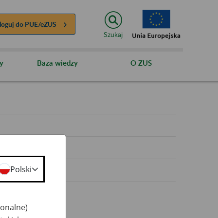
loguj do
PUE/eZUS
Szukaj
y
Baza wiedzy
O ZUS
y
Polski
jonalne)