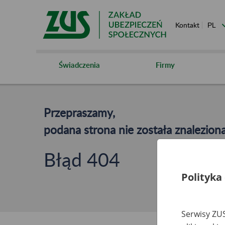
Kontakt
Świadczenia
Firmy
Przepraszamy,
podana strona nie została znaleziona
Błąd 404
Polityka
Serwisy ZUS