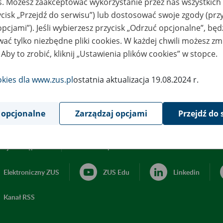
es. Możesz zaakceptować wykorzystanie przez nas wszystkich 
ycisk „Przejdź do serwisu”) lub dostosować swoje zgody (przy
opcjami”). Jeśli wybierzesz przycisk „Odrzuć opcjonalne”, bę
ać tylko niezbędne pliki cookies. W każdej chwili możesz zm
 Aby to zrobić, kliknij „Ustawienia plików cookies” w stopce.
okies dla www.zus.pl
ostatnia aktualizacja 19.08.2024 r.
 opcjonalne
Zarządzaj opcjami
Przejdź do 
acja dostępności
Ustawienia plików cookies
Elektroniczny ZUS
ZUS Edu
Linkedin
Kanał RSS