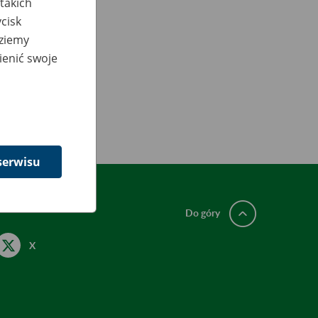
takich
cisk
dziemy
ienić swoje
serwisu
Do góry
X