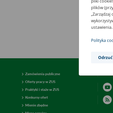
pliki cooki
plików (prz
„Zarządzaj 
wykorzystyw
ustawienia.
Polityka co
Odrzuć
Zamówienia publiczne
Deklar
Oferty pracy w ZUS
Praktyki i staże w ZUS
Konkursy ofert
Mienie zbędne
Mapa serwisu