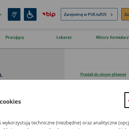
Zarejestruj w
PUE/eZUS
Za
Pracujący
Lekarze
Wzory formularz
.
Przejdź do strony głównej
Wróć do poprzedniej stron
 cookies
Przejdź do mapy serwisu
 wykorzystują techniczne (niezbędne) oraz analityczne (opc