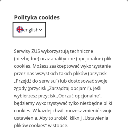
Polityka cookies
english
Menu
Search
Serwisy ZUS wykorzystują techniczne
(niezbędne) oraz analityczne (opcjonalne) pliki
cookies. Możesz zaakceptować wykorzystanie
Szkolenia
przez nas wszystkich takich plików (przycisk
„Przejdź do serwisu”) lub dostosować swoje
zgody (przycisk „Zarządzaj opcjami”). Jeśli
wybierzesz przycisk „Odrzuć opcjonalne”,
będziemy wykorzystywać tylko niezbędne pliki
cookies. W każdej chwili możesz zmienić swoje
Zaproś ZUS do siebie: Aktywni 50+
ustawienia. Aby to zrobić, kliknij „Ustawienia
plików cookies” w stopce.