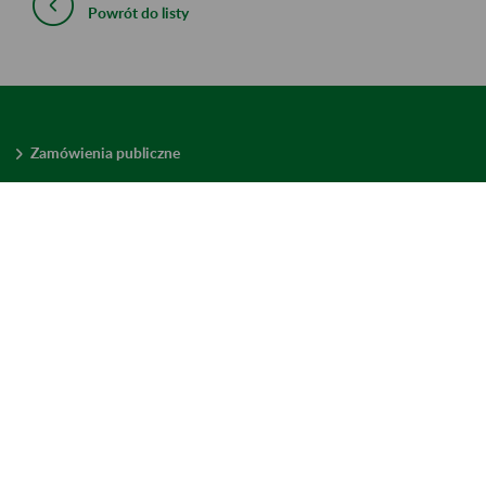
Powrót do listy
Zamówienia publiczne
Oferty pracy w ZUS
Praktyki i staże w ZUS
Konkursy ofert
Mienie zbędne
Mapa serwisu
Deklaracja dostępności
Ustawienia plików cookies