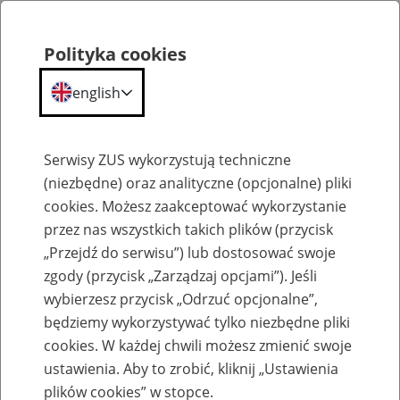
Polityka cookies
english
Menu
Search
Serwisy ZUS wykorzystują techniczne
(niezbędne) oraz analityczne (opcjonalne) pliki
Przepraszamy,
cookies. Możesz zaakceptować wykorzystanie
podana strona nie została znaleziona.
przez nas wszystkich takich plików (przycisk
„Przejdź do serwisu”) lub dostosować swoje
Błąd 404
zgody (przycisk „Zarządzaj opcjami”). Jeśli
wybierzesz przycisk „Odrzuć opcjonalne”,
będziemy wykorzystywać tylko niezbędne pliki
cookies. W każdej chwili możesz zmienić swoje
ustawienia. Aby to zrobić, kliknij „Ustawienia
Przejdź do strony głównej
plików cookies” w stopce.