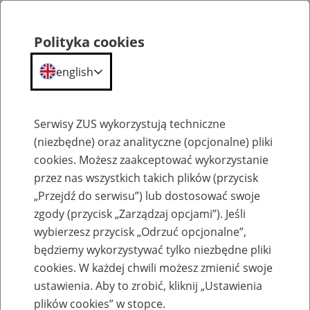
Polityka cookies
english
Menu
Search
Serwisy ZUS wykorzystują techniczne
(niezbędne) oraz analityczne (opcjonalne) pliki
Przepraszamy,
cookies. Możesz zaakceptować wykorzystanie
podana strona nie została znaleziona.
przez nas wszystkich takich plików (przycisk
„Przejdź do serwisu”) lub dostosować swoje
Błąd 404
zgody (przycisk „Zarządzaj opcjami”). Jeśli
wybierzesz przycisk „Odrzuć opcjonalne”,
będziemy wykorzystywać tylko niezbędne pliki
cookies. W każdej chwili możesz zmienić swoje
ustawienia. Aby to zrobić, kliknij „Ustawienia
Przejdź do strony głównej
plików cookies” w stopce.