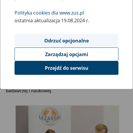
8
listopada
Polityka cookies dla www.zus.pl
2022
ostatnia aktualizacja 19.08.2024 r.
Odrzuć opcjonalne
5 listopada prezes ZUS prof. dr hab. Gertruda
Uścińska i rektor Uczelni Łazarskiego w Warszawie
Zarządzaj opcjami
prof. dr hab. Maciej Rogalski podpisali umowę
o współpracy.
Przejdź do serwisu
Współpraca dotyczyć będzie działalności edukacyjnej,
badawczej i naukowej.