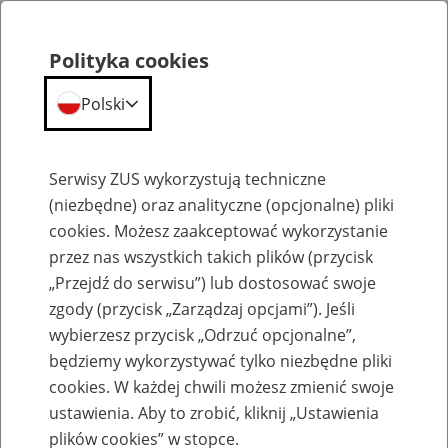
Polityka cookies
Polski
Menu
Szukaj
Serwisy ZUS wykorzystują techniczne
(niezbędne) oraz analityczne (opcjonalne) pliki
cookies. Możesz zaakceptować wykorzystanie
Aktualności
przez nas wszystkich takich plików (przycisk
„Przejdź do serwisu”) lub dostosować swoje
zgody (przycisk „Zarządzaj opcjami”). Jeśli
wybierzesz przycisk „Odrzuć opcjonalne”,
będziemy wykorzystywać tylko niezbędne pliki
cookies. W każdej chwili możesz zmienić swoje
Edukacja z ZUS: współpraca z Uczelnią
ustawienia. Aby to zrobić, kliknij „Ustawienia
Łazarskiego w Warszawie
plików cookies” w stopce.