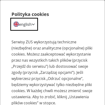
Polityka cookies
english
Menu
Search
Serwisy ZUS wykorzystują techniczne
(niezbędne) oraz analityczne (opcjonalne) pliki
cookies. Możesz zaakceptować wykorzystanie
Biogramy
przez nas wszystkich takich plików (przycisk
„Przejdź do serwisu”) lub dostosować swoje
zgody (przycisk „Zarządzaj opcjami”). Jeśli
wybierzesz przycisk „Odrzuć opcjonalne”,
będziemy wykorzystywać tylko niezbędne pliki
Dr hab. Tomasz Gackowski, prof.
cookies. W każdej chwili możesz zmienić swoje
UW
ustawienia. Aby to zrobić, kliknij „Ustawienia
plików cookies” w stopce.