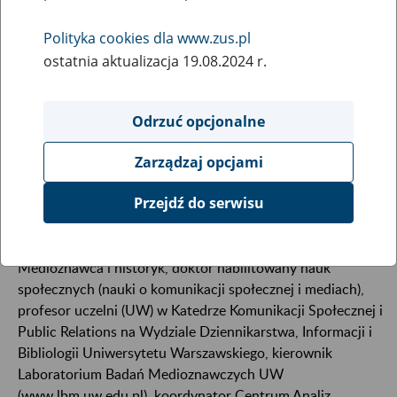
Polityka cookies dla www.zus.pl
ostatnia aktualizacja 19.08.2024 r.
Odrzuć opcjonalne
Zarządzaj opcjami
Przejdź do serwisu
Medioznawca i historyk, doktor habilitowany nauk
społecznych (nauki o komunikacji społecznej i mediach),
profesor uczelni (UW) w Katedrze Komunikacji Społecznej i
Public Relations na Wydziale Dziennikarstwa, Informacji i
Bibliologii Uniwersytetu Warszawskiego, kierownik
Laboratorium Badań Medioznawczych UW
(www.lbm.uw.edu.pl), koordynator Centrum Analiz