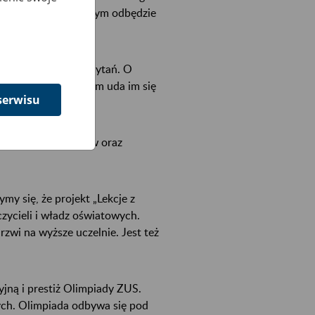
w o miejscu, w którym odbędzie
e się składał z 25 pytań. O
 także czas, w jakim uda im się
serwisu
 minimum 20 punktów oraz
my się, że projekt „Lekcje z
zycieli i władz oświatowych.
zwi na wyższe uczelnie. Jest też
jną i prestiż Olimpiady ZUS.
ych. Olimpiada odbywa się pod