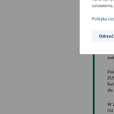
202
ustawienia.
się
Polityka co
Oli
wyn
Odrzuć
go 
Do 
mak
Dzi
ZUS
Każ
dla
W 2
Od 