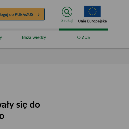
loguj do
PUE/eZUS
Szukaj
y
Baza wiedzy
O ZUS
ały się do
o