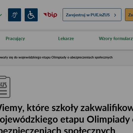
Zarejestruj w
PUE/eZUS
Za
Pracujący
Lekarze
Wzory formularz
owały się do wojewódzkiego etapu Olimpiady o ubezpieczeniach społecznych
iemy, które szkoły zakwalifikow
ojewódzkiego etapu Olimpiady 
bezpieczeniach społecznych