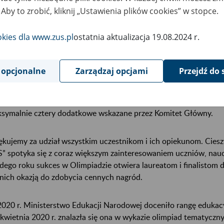
3 roku komitety wojewódzkie Olimpiady zawiadomią uczestnikó
 Aby to zrobić, kliknij „Ustawienia plików cookies” w stopce.
 konkurs.
okies dla www.zus.pl
ostatnia aktualizacja 19.08.2024 r.
mpijczycy zmierzą się z testem wielokrotnego wyboru, który będzi
iku zadecyduje nie tylko poprawność udzielonych odpowiedzi, ale
 opcjonalne
Zarządzaj opcjami
Przejdź do 
rozwiązać.
finału Olimpiady zakwalifikuje się 16 zespołów, które zdobędą
symalnie cztery dodatkowe wskazane przez Komitet Główny.
ękujemy za udział wszystkim uczestnikom i ich opiekunom. Cieszy
” spotyka się z coraz większym zainteresowaniem uczniów, nauc
dego roku sukces w Olimpiadzie otwiera laureatom i finalistom dr
 nich okazją do zdobycia cennych nagród.
020 r. Ministerstwo Edukacji Narodowej doceniło rangę edukacy
kwietnia 2020 r. znalazła się ona w wykazie olimpiad tematyczn