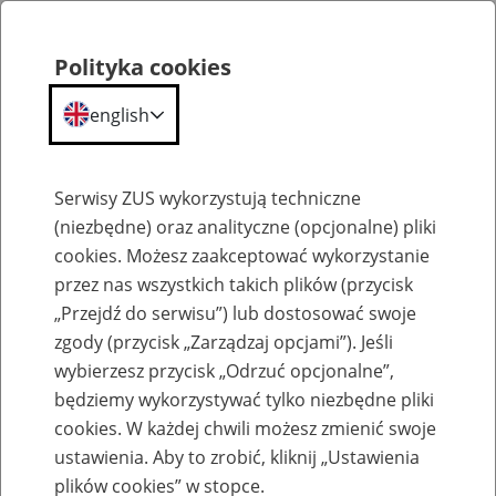
Polityka cookies
english
Menu
Search
Serwisy ZUS wykorzystują techniczne
(niezbędne) oraz analityczne (opcjonalne) pliki
cookies. Możesz zaakceptować wykorzystanie
Analizy i raporty
przez nas wszystkich takich plików (przycisk
„Przejdź do serwisu”) lub dostosować swoje
zgody (przycisk „Zarządzaj opcjami”). Jeśli
wybierzesz przycisk „Odrzuć opcjonalne”,
będziemy wykorzystywać tylko niezbędne pliki
cookies. W każdej chwili możesz zmienić swoje
FUS w I kwartale 2025 r. System
ustawienia. Aby to zrobić, kliknij „Ustawienia
ubezpieczeń społecznych działa sprawnie i
plików cookies” w stopce.