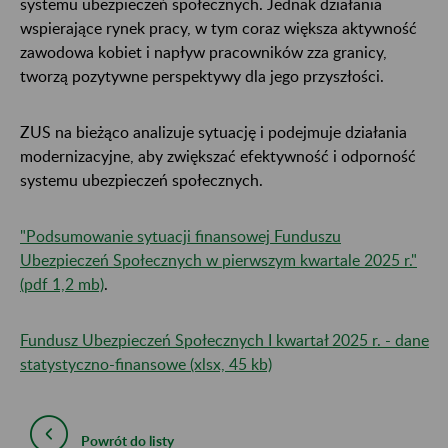
systemu ubezpieczeń społecznych. Jednak działania
wspierające rynek pracy, w tym coraz większa aktywność
zawodowa kobiet i napływ pracowników zza granicy,
tworzą pozytywne perspektywy dla jego przyszłości.
ZUS na bieżąco analizuje sytuację i podejmuje działania
modernizacyjne, aby zwiększać efektywność i odporność
systemu ubezpieczeń społecznych.
"Podsumowanie sytuacji finansowej Funduszu
Ubezpieczeń Społecznych w pierwszym kwartale 2025 r."
(pdf 1,2 mb)
.
Fundusz Ubezpieczeń Społecznych I kwartał 2025 r. - dane
statystyczno-finansowe (xlsx, 45 kb)
Powrót do listy