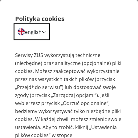
Polityka cookies
english
Menu
Search
Serwisy ZUS wykorzystują techniczne
(niezbędne) oraz analityczne (opcjonalne) pliki
Przepraszamy,
cookies. Możesz zaakceptować wykorzystanie
podana strona nie została znaleziona.
przez nas wszystkich takich plików (przycisk
„Przejdź do serwisu”) lub dostosować swoje
Błąd 404
zgody (przycisk „Zarządzaj opcjami”). Jeśli
wybierzesz przycisk „Odrzuć opcjonalne”,
będziemy wykorzystywać tylko niezbędne pliki
cookies. W każdej chwili możesz zmienić swoje
ustawienia. Aby to zrobić, kliknij „Ustawienia
Przejdź do strony głównej
plików cookies” w stopce.