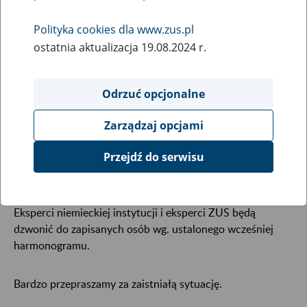
16
września
Polityka cookies dla www.zus.pl
2024
ostatnia aktualizacja 19.08.2024 r.
W związku z pożarem i zagrożeniem powodzią Dni
Odrzuć opcjonalne
Poradnictwa z udziałem ekspertów niemieckiej instytucji
Deutsche Rentenversicherung odbędą się
w formie
Zarządzaj opcjami
rozmowy telefonicznej
.
Przejdź do serwisu
Eksperci niemieckiej instytucji i eksperci ZUS będą
dzwonić do zapisanych osób wg. ustalonego wcześniej
harmonogramu.
Bardzo przepraszamy za zaistniałą sytuację.