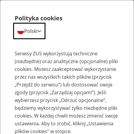
Polityka cookies
Polski
Menu
Szukaj
Serwisy ZUS wykorzystują techniczne
(niezbędne) oraz analityczne (opcjonalne) pliki
cookies. Możesz zaakceptować wykorzystanie
Komunikaty
przez nas wszystkich takich plików (przycisk
„Przejdź do serwisu”) lub dostosować swoje
zgody (przycisk „Zarządzaj opcjami”). Jeśli
wybierzesz przycisk „Odrzuć opcjonalne”,
będziemy wykorzystywać tylko niezbędne pliki
cookies. W każdej chwili możesz zmienić swoje
Dni Poradnictwa w Opolu 17-19 września
ustawienia. Aby to zrobić, kliknij „Ustawienia
w formie telefonicznej
plików cookies” w stopce.