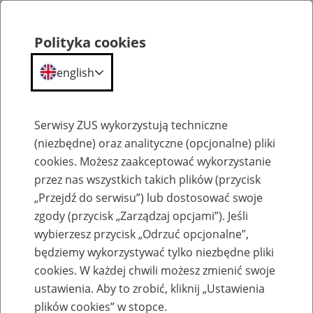
Polityka cookies
english
Menu
Search
Serwisy ZUS wykorzystują techniczne
(niezbędne) oraz analityczne (opcjonalne) pliki
cookies. Możesz zaakceptować wykorzystanie
Wyniki naboru ofert pracy
przez nas wszystkich takich plików (przycisk
„Przejdź do serwisu”) lub dostosować swoje
Lista kandydatów/-ek i wyniki
zgody (przycisk „Zarządzaj opcjami”). Jeśli
naboru dla pozostałych zawodów
wybierzesz przycisk „Odrzuć opcjonalne”,
medycznych
będziemy wykorzystywać tylko niezbędne pliki
cookies. W każdej chwili możesz zmienić swoje
Jednostka ZUS:
ustawienia. Aby to zrobić, kliknij „Ustawienia
plików cookies” w stopce.