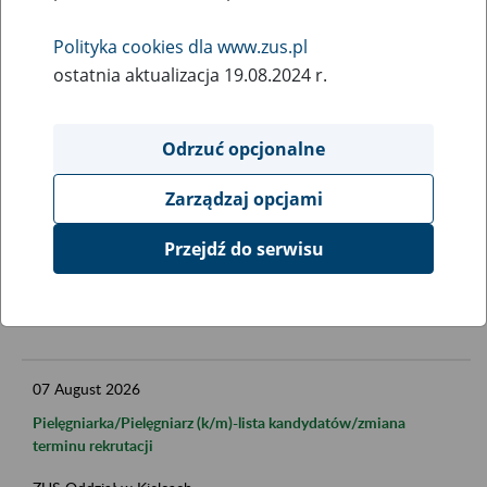
Polityka cookies dla www.zus.pl
Data publikacji od
ostatnia aktualizacja 19.08.2024 r.
Odrzuć opcjonalne
Data publikacji do
Zarządzaj opcjami
Przejdź do serwisu
FILTRUJ
07
August
2026
Pielęgniarka/Pielęgniarz (k/m)-lista kandydatów/zmiana
terminu rekrutacji