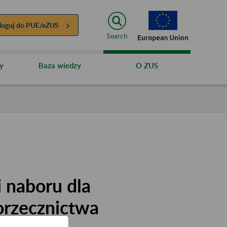
loguj do
PUE/eZUS
Search
y
Baza wiedzy
O ZUS
 naboru dla
orzecznictwa