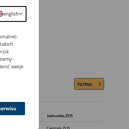
english
jonalne)
takich
cisk
dziemy
ienić swoje
FILTRUJ
serwisu
Jednostka ZUS
karskiego (k/m)
Centrala ZUS