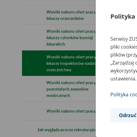
l
Wyniki naboru ofert pracy dla
Polityka
lekarzy orzeczników
Jed
Wyniki naboru ofert pracy dla
lekarzy członków komisji
Serwisy ZUS
lekarskich
pliki cooki
plików (prz
Wyniki naboru ofert pracy dla
Data
„Zarządzaj 
lekarzy inspektorów nadzoru
orzecznictwa
wykorzystyw
ustawienia.
Wyniki naboru ofert pracy dla
pozostałych zawodów
Polityka co
medycznych
Wyniki naboru ofert pracy w IT
Odrzuć
Da
Jak wygląda proces rekrutacyjny