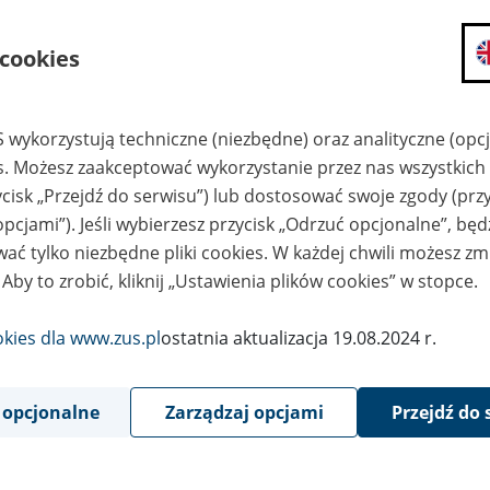
ekarskiego
 cookies
nostka ZUS:
 wykorzystują techniczne (niezbędne) oraz analityczne (opc
es. Możesz zaakceptować wykorzystanie przez nas wszystkich 
ycisk „Przejdź do serwisu”) lub dostosować swoje zgody (przy
 publikacji od
Data publikacji do
opcjami”). Jeśli wybierzesz przycisk „Odrzuć opcjonalne”, bę
ać tylko niezbędne pliki cookies. W każdej chwili możesz zm
 Aby to zrobić, kliknij „Ustawienia plików cookies” w stopce.
okies dla www.zus.pl
ostatnia aktualizacja 19.08.2024 r.
 opcjonalne
Zarządzaj opcjami
Przejdź do 
ta publikacji
Ogłoszenie na stanowisko
Lekarz inspektor nadzoru orzecznictwa le
August