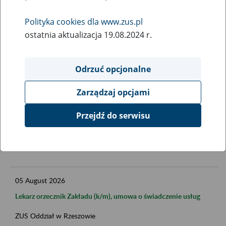
Polityka cookies dla www.zus.pl
Data publikacji od
ostatnia aktualizacja 19.08.2024 r.
Odrzuć opcjonalne
Data publikacji do
Zarządzaj opcjami
Przejdź do serwisu
FILTRUJ
05
August
2026
Lekarz orzecznik Zakładu (k/m), umowa o świadczenie usług
ZUS Oddział w Rzeszowie