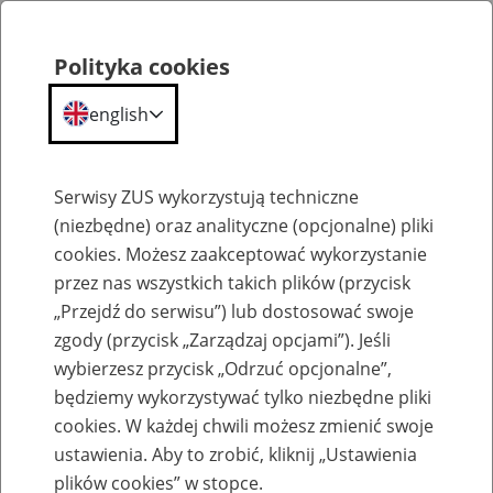
Polityka cookies
english
Menu
Search
Serwisy ZUS wykorzystują techniczne
(niezbędne) oraz analityczne (opcjonalne) pliki
cookies. Możesz zaakceptować wykorzystanie
Wyniki naboru ofert pracy
przez nas wszystkich takich plików (przycisk
„Przejdź do serwisu”) lub dostosować swoje
Lista kandydatów/-ek i wyniki
zgody (przycisk „Zarządzaj opcjami”). Jeśli
naboru dla lekarzy orzeczników
wybierzesz przycisk „Odrzuć opcjonalne”,
Zakładu
będziemy wykorzystywać tylko niezbędne pliki
cookies. W każdej chwili możesz zmienić swoje
Jednostka ZUS:
ustawienia. Aby to zrobić, kliknij „Ustawienia
plików cookies” w stopce.