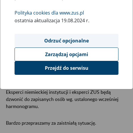
16
September
Polityka cookies dla www.zus.pl
2024
ostatnia aktualizacja 19.08.2024 r.
W związku z pożarem i zagrożeniem powodzią Dni
Odrzuć opcjonalne
Poradnictwa z udziałem ekspertów niemieckiej instytucji
Deutsche Rentenversicherung odbędą się
w formie
Zarządzaj opcjami
rozmowy telefonicznej
.
Przejdź do serwisu
Eksperci niemieckiej instytucji i eksperci ZUS będą
dzwonić do zapisanych osób wg. ustalonego wcześniej
harmonogramu.
Bardzo przepraszamy za zaistniałą sytuację.