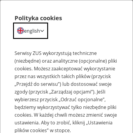
Polityka cookies
english
Menu
Search
Serwisy ZUS wykorzystują techniczne
(niezbędne) oraz analityczne (opcjonalne) pliki
cookies. Możesz zaakceptować wykorzystanie
Komunikaty
przez nas wszystkich takich plików (przycisk
„Przejdź do serwisu”) lub dostosować swoje
zgody (przycisk „Zarządzaj opcjami”). Jeśli
wybierzesz przycisk „Odrzuć opcjonalne”,
będziemy wykorzystywać tylko niezbędne pliki
cookies. W każdej chwili możesz zmienić swoje
Dni Poradnictwa w Opolu 17-19 września
ustawienia. Aby to zrobić, kliknij „Ustawienia
w formie telefonicznej
plików cookies” w stopce.