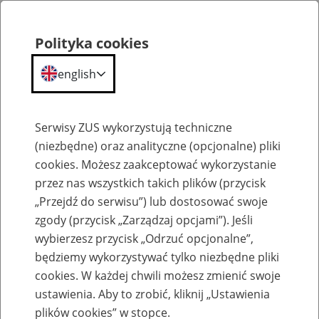
Polityka cookies
english
Menu
Search
Serwisy ZUS wykorzystują techniczne
(niezbędne) oraz analityczne (opcjonalne) pliki
cookies. Możesz zaakceptować wykorzystanie
Komunikaty
przez nas wszystkich takich plików (przycisk
„Przejdź do serwisu”) lub dostosować swoje
zgody (przycisk „Zarządzaj opcjami”). Jeśli
wybierzesz przycisk „Odrzuć opcjonalne”,
będziemy wykorzystywać tylko niezbędne pliki
cookies. W każdej chwili możesz zmienić swoje
Ograniczenia w dostępie do Profilu
ustawienia. Aby to zrobić, kliknij „Ustawienia
Zaufanego na PUE/eZUS 26 października
plików cookies” w stopce.