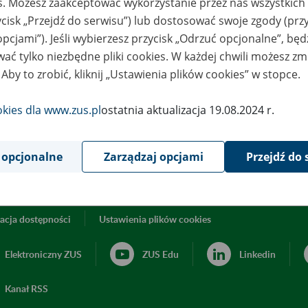
es. Możesz zaakceptować wykorzystanie przez nas wszystkich 
6
May
ycisk „Przejdź do serwisu”) lub dostosować swoje zgody (przy
2025
opcjami”). Jeśli wybierzesz przycisk „Odrzuć opcjonalne”, bę
ać tylko niezbędne pliki cookies. W każdej chwili możesz zm
 Aby to zrobić, kliknij „Ustawienia plików cookies” w stopce.
ormujemy, że 27 maja 2025 r. POK w Chełmnie będzie czynny do 
okies dla www.zus.pl
ostatnia aktualizacja 19.08.2024 r.
Powrót do listy
 opcjonalne
Zarządzaj opcjami
Przejdź do 
acja dostępności
Ustawienia plików cookies
Elektroniczny ZUS
ZUS Edu
Linkedin
Kanał RSS