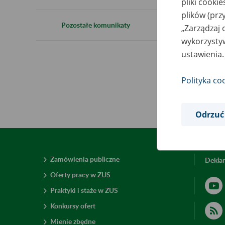
pliki cooki
2
plików (prz
Pozostałe komunikaty
„Zarządzaj 
wykorzystyw
ustawienia.
Inf
Polityka co
Odrzuć
Zamówienia publiczne
Deklar
Oferty pracy w ZUS
Praktyki i staże w ZUS
Konkursy ofert
Mienie zbędne