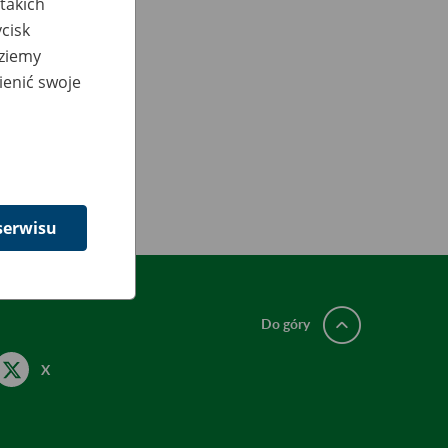
takich
cisk
dziemy
ienić swoje
godz. 12:00.
serwisu
Do góry
X