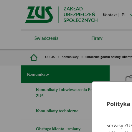
Kontakt
Świadczenia
Firmy
O ZUS
Komunikaty
Skrócenie godzin obsługi klie
Komunikaty
Komunikaty i obwieszczenia Prezesa
ZUS
Polityka
S
Komunikaty techniczne
C
Serwisy ZUS
Obsługa klienta - zmiany