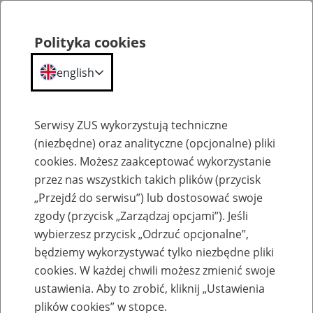
Polityka cookies
english
Menu
Search
Serwisy ZUS wykorzystują techniczne
(niezbędne) oraz analityczne (opcjonalne) pliki
cookies. Możesz zaakceptować wykorzystanie
Komunikaty
przez nas wszystkich takich plików (przycisk
„Przejdź do serwisu”) lub dostosować swoje
zgody (przycisk „Zarządzaj opcjami”). Jeśli
wybierzesz przycisk „Odrzuć opcjonalne”,
będziemy wykorzystywać tylko niezbędne pliki
cookies. W każdej chwili możesz zmienić swoje
Zmiana godzin pracy POK w Mogilnie
ustawienia. Aby to zrobić, kliknij „Ustawienia
plików cookies” w stopce.