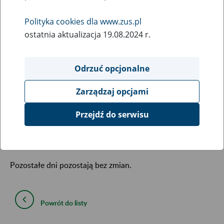
28
October
2024
Polityka cookies dla www.zus.pl
ostatnia aktualizacja 19.08.2024 r.
Informujemy, że Punkt Obsługi Klienta w Mogilnie (ul.
Ogrodowa 10, Starostwo Powiatowe w Mogilnie) w okresie
Odrzuć opcjonalne
od 1 listopada 2024 r. do 28 lutego 2025 r. bedzie czynny
we wtorki w innych godzinach niż dotychczas.
Zarządzaj opcjami
W dniach 5, 12, 19, 26 listopada; 3, 10, 17, 24, 31 grudnia;
Przejdź do serwisu
7, 14, 21, 28 stycznia; 4, 11, 18, 25 lutego, czas pracy
zostaje skrócony do godziny 15:30.
Pozostałe dni pozostają bez zmian.
Powrót do listy