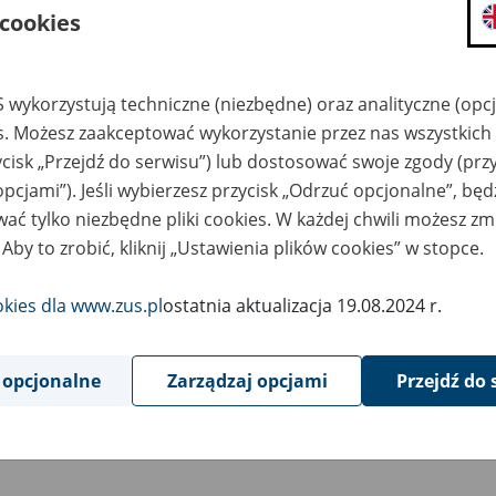
 cookies
 wykorzystują techniczne (niezbędne) oraz analityczne (opc
es. Możesz zaakceptować wykorzystanie przez nas wszystkich 
ycisk „Przejdź do serwisu”) lub dostosować swoje zgody (przy
opcjami”). Jeśli wybierzesz przycisk „Odrzuć opcjonalne”, bę
ać tylko niezbędne pliki cookies. W każdej chwili możesz zm
 Aby to zrobić, kliknij „Ustawienia plików cookies” w stopce.
okies dla www.zus.pl
ostatnia aktualizacja 19.08.2024 r.
 opcjonalne
Zarządzaj opcjami
Przejdź do 