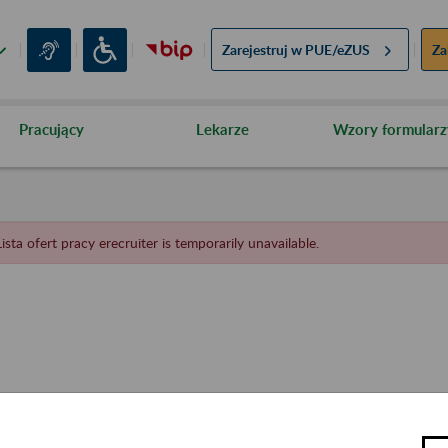
Zarejestruj w
PUE/eZUS
Za
Pracujący
Lekarze
Wzory formularz
Lista ofert pracy erecruiter is temporarily unavailable.