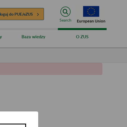
loguj do
PUE/eZUS
Search
y
Baza wiedzy
O ZUS