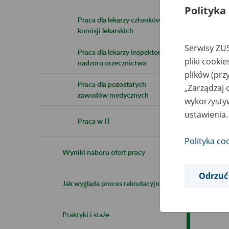
Polityka
Praca dla lekarzy członków
komisji lekarskich
Serwisy ZUS
Praca dla lekarzy inspektorów
pliki cooki
nadzoru orzecznictwa
plików (prz
Praca dla pozostałych
„Zarządzaj 
zawodów medycznych
wykorzystyw
ustawienia.
Praca w IT
Polityka co
Wyniki naboru ofert pracy
Odrzuć
Jak wygląda proces rekrutacyjny
Praktyki i staże