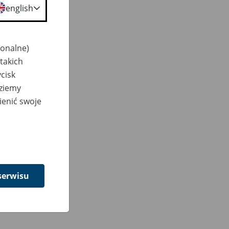
english
jonalne)
takich
cisk
dziemy
ienić swoje
serwisu