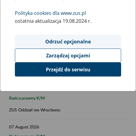
Polityka cookies dla www.zus.pl
ostatnia aktualizacja 19.08.2024 r.
Data publikacji do
Odrzuć opcjonalne
Zarządzaj opcjami
FILTRUJ
Przejdź do serwisu
07
August
2026
Radca prawny K/M
ZUS Oddział we Wrocławiu
07
August
2026