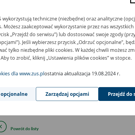
3
lipca
2023
 wykorzystują techniczne (niezbędne) oraz analityczne (opc
es. Możesz zaakceptować wykorzystanie przez nas wszystkich 
ycisk „Przejdź do serwisu”) lub dostosować swoje zgody (przy
wiązku z koniecznością wykonania pilnych prac serwiso
opcjami”). Jeśli wybierzesz przycisk „Odrzuć opcjonalne”, bę
ołania została wyłączona możliwość logowania do kon
ać tylko niezbędne pliki cookies. W każdej chwili możesz zm
kowości elektronicznej.
 Aby to zrobić, kliknij „Ustawienia plików cookies” w stopce.
rzywróceniu funkcjonalności poinformujemy Państwa osobnym
okies dla www.zus.pl
ostatnia aktualizacja 19.08.2024 r.
owanie do PUE ZUS jest możliwe pozostałymi metodami.
 opcjonalne
Zarządzaj opcjami
Przejdź do 
epraszamy za utrudnienia.
Powrót do listy