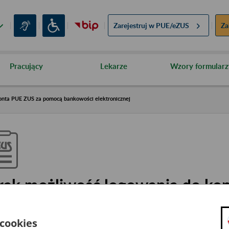
Zarejestruj w
PUE/eZUS
Za
Pracujący
Lekarze
Wzory formularz
onta PUE ZUS za pomocą bankowości elektronicznej
rak możliwość logowania do ko
omocą bankowości elektroniczn
 cookies