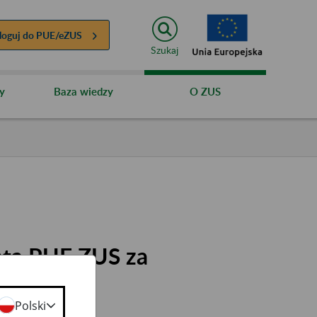
loguj do
PUE/eZUS
Szukaj
y
Baza wiedzy
O ZUS
nta PUE ZUS za
ej
Polski