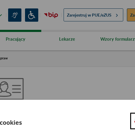
Zarejestruj w
PUE/eZUS
Za
Pracujący
Lekarze
Wzory formularz
spraw
pis spraw
 cookies
ygotowane dla klientów ZUS opisy spraw do załatwienia, pogrupowane