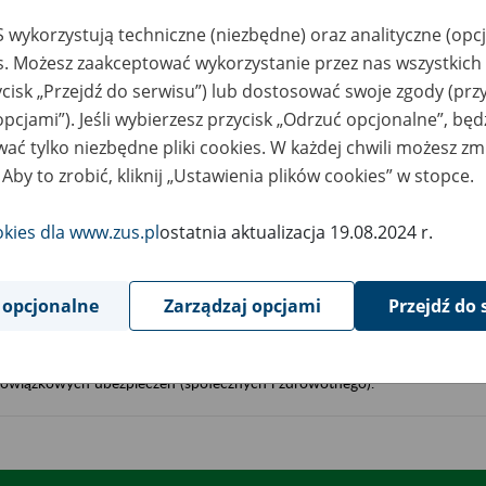
tycznie, zawierają:
żliwe sposoby załatwienia danej sprawy (przez internet, osobiście, pocztą
 wykorzystują techniczne (niezbędne) oraz analityczne (opc
ymagany zakres danych i wykaz dokumentów niezbędnych do jej załatwien
es. Możesz zaakceptować wykorzystanie przez nas wszystkich 
rminy, w jakich sprawa zostanie załatwiona przez ZUS;
ycisk „Przejdź do serwisu”) lub dostosować swoje zgody (przy
kazówki co do dalszych kroków, które może podjąć klient po rozstrzygnię
opcjami”). Jeśli wybierzesz przycisk „Odrzuć opcjonalne”, bę
awy.
ać tylko niezbędne pliki cookies. W każdej chwili możesz zm
 Aby to zrobić, kliknij „Ustawienia plików cookies” w stopce.
k uzyskać zaświadczenie o zgłoszeniu do ubezpieczenia zdrowotnego
ezpieczony może złożyć wniosek o wydanie zaświadczenia o zgłoszeniu 
okies dla www.zus.pl
ostatnia aktualizacja 19.08.2024 r.
ezpieczenia zdrowotnego.
 opcjonalne
Zarządzaj opcjami
Przejdź do 
k uzyskać zaświadczenia o zgłoszeniu do obowiązkowych ubezpieczeń
połecznych i zdrowotnego)
ezpieczony może wystąpić o wydanie zaświadczenia o zgłoszeniu do
owiązkowych ubezpieczeń (społecznych i zdrowotnego).