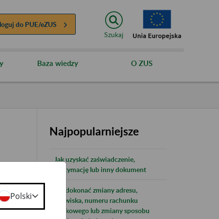
loguj do
PUE/eZUS
Szukaj
y
Baza wiedzy
O ZUS
Najpopularniejsze
Jak uzyskać zaświadczenie,
legitymację lub inny dokument
Jak dokonać zmiany adresu,
Polski
nazwiska, numeru rachunku
bankowego lub zmiany sposobu