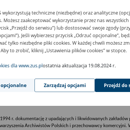
u właściwego marszałka województwa,
 wykorzystują techniczne (niezbędne) oraz analityczne (opc
w naszej placówce albo na naszej stronie internetowej -
baza zl
es. Możesz zaakceptować wykorzystanie przez nas wszystkich 
przekształconych zakładów pracy
,
ycisk „Przejdź do serwisu”) lub dostosować swoje zgody (przy
w archiwach państwowych albo w ogólnopolskiej bazie internet
opcjami”). Jeśli wybierzesz przycisk „Odrzuć opcjonalne”, bę
Archiwum Państwowe w Warszawie https://ewidencja.warszawa.a
ać tylko niezbędne pliki cookies. W każdej chwili możesz zm
 Aby to zrobić, kliknij „Ustawienia plików cookies” w stopce.
ormacje o miejscu przechowywania dokumentacji osobowej i pł
madzą również:
okies dla www.zus.pl
ostatnia aktualizacja 19.08.2024 r.
wydziały sądów rejestrowych właściwych terytorialnie dla siedzi
dokumentację zlikwidowanych przed 2002 r. spółek cywilnych i
 opcjonalne
Zarządzaj opcjami
Przejdź do 
sądy upadłościowe (sąd rejonowy – sąd gospodarczy) – dane o 
dokumentów upadłych firm,
organy prowadzące ewidencję działalności gospodarczej oraz ur
1994 r. dokumentację z upadających i likwidowanych zakładów 
warzyszenia Archiwistów Polskich i przechowawcy komercyjni. 