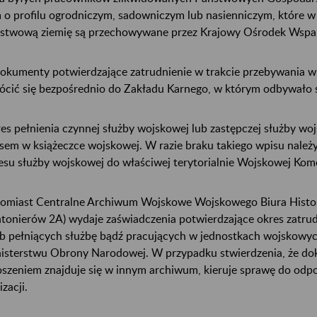
m o profilu ogrodniczym, sadowniczym lub nasienniczym, które w
stwową ziemię są przechowywane przez Krajowy Ośrodek Wspar
okumenty potwierdzające zatrudnienie w trakcie przebywania w
ócić się bezpośrednio do Zakładu Karnego, w którym odbywało s
es pełnienia czynnej służby wojskowej lub zastępczej służby 
sem w książeczce wojskowej. W razie braku takiego wpisu należ
esu służby wojskowej do właściwej terytorialnie Wojskowej Ko
omiast Centralne Archiwum Wojskowe Wojskowego Biura Histor
tonierów 2A) wydaje zaświadczenia potwierdzające okres zatrud
b pełniących służbę bądź pracujących w jednostkach wojskowych
isterstwu Obrony Narodowej. W przypadku stwierdzenia, że do
oszeniem znajduje się w innym archiwum, kieruje sprawę do odp
izacji.