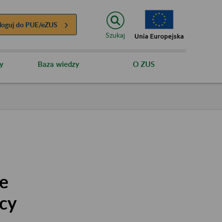
loguj do
PUE/eZUS
Szukaj
y
Baza wiedzy
O ZUS
ze
cy