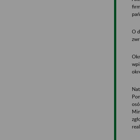
fir
pań
O d
zwr
Okr
wpi
okr
Nat
Pon
osó
Min
zgł
real