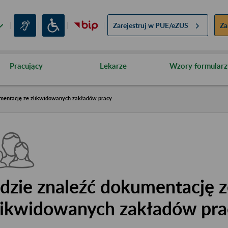
Zarejestruj w
PUE/eZUS
Za
Pracujący
Lekarze
Wzory formularz
umentację ze zlikwidowanych zakładów pracy
dzie znaleźć dokumentację 
likwidowanych zakładów pra