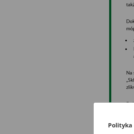
tak
Dok
móg
Na 
„Sk
zli
Dok
syn
Polityka
Inf