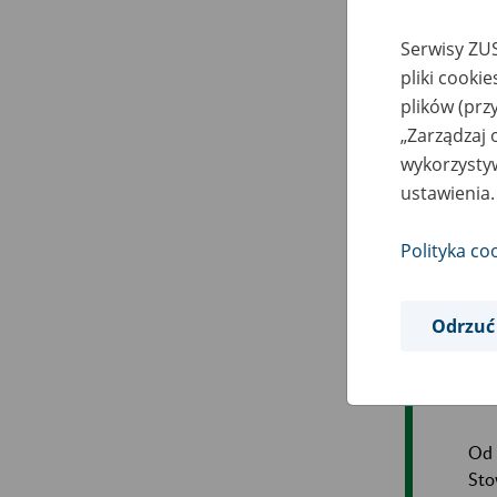
Serwisy ZUS
pliki cooki
plików (prz
„Zarządzaj 
wykorzystyw
ustawienia.
Inf
gro
Polityka co
Odrzuć
Od 
Sto