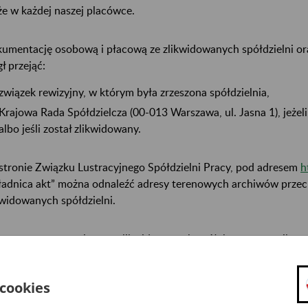
że w każdej naszej placówce.
umentację osobową i płacową ze zlikwidowanych spółdzielni ora
ł przejąć:
związek rewizyjny, w którym była zrzeszona spółdzielnia,
Krajowa Rada Spółdzielcza (00-013 Warszawa, ul. Jasna 1), jeżel
albo jeśli został zlikwidowany.
stronie Związku Lustracyjnego Spółdzielni Pracy, pod adresem
h
ładnica akt” można odnaleźć adresy terenowych archiwów prz
kwidowanych spółdzielni.
umenty pracownicze ze zlikwidowanych spółek prawa cywilneg
dyk masy upadłościowej albo likwidator. To on wskazuje przec
 cookies
ormacje o miejscu przechowywania dokumentów można uzyskać