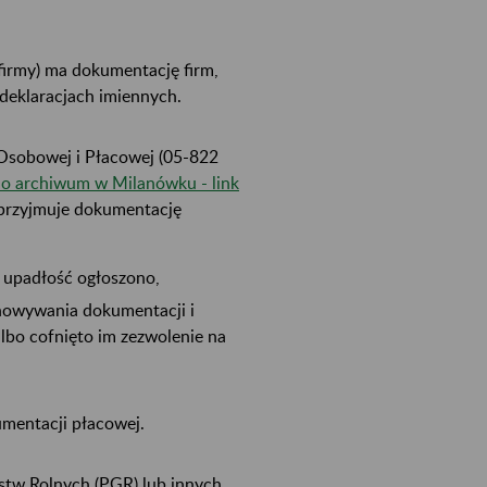
firmy) ma dokumentację firm,
 deklaracjach imiennych.
sobowej i Płacowej (05-822
do archiwum w Milanówku - link
i przyjmuje dokumentację
 upadłość ogłoszono,
chowywania dokumentacji i
albo cofnięto im zezwolenie na
mentacji płacowej.
tw Rolnych (PGR) lub innych