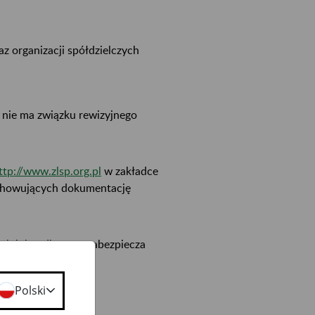
z organizacji spółdzielczych
i nie ma związku rewizyjnego
ttp://www.zlsp.org.pl
w zakładce
echowujących dokumentację
o lub handlowego zabezpiecza
howawcę.
Polski
: