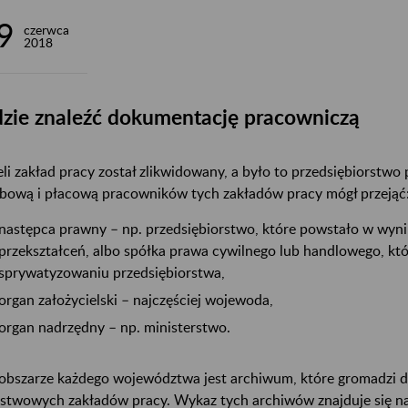
9
czerwca
2018
zie znaleźć dokumentację pracowniczą
eli zakład pracy został zlikwidowany, a było to przedsiębiorst
bową i płacową pracowników tych zakładów pracy mógł przejąć
następca prawny – np. przedsiębiorstwo, które powstało w wyni
przekształceń, albo spółka prawa cywilnego lub handlowego, kt
sprywatyzowaniu przedsiębiorstwa,
organ założycielski – najczęściej wojewoda,
organ nadrzędny – np. ministerstwo.
obszarze każdego województwa jest archiwum, które gromadzi 
stwowych zakładów pracy. Wykaz tych archiwów znajduje się n