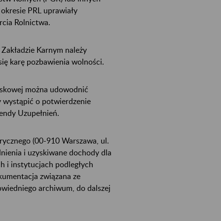
 okresie PRL uprawiały
cia Rolnictwa.
 Zakładzie Karnym należy
ię karę pozbawienia wolności.
wojskowej można udowodnić
y wystąpić o potwierdzenie
mendy Uzupełnień.
ycznego (00-910 Warszawa, ul.
nienia i uzyskiwane dochody dla
 i instytucjach podległych
kumentacja związana ze
owiedniego archiwum, do dalszej