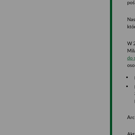
poś
Nas
któ
W 2
Mil
do 
oso
Arc
Akt