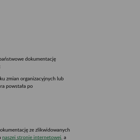
wo państwowe dokumentację
:
ku zmian organizacyjnych lub
óra powstała po
dokumentację ze zlikwidowanych
a
naszej stronie internetowej
, a