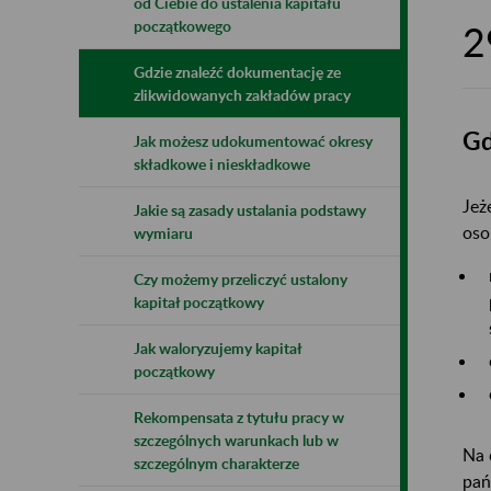
od Ciebie do ustalenia kapitału
początkowego
2
Gdzie znaleźć dokumentację ze
zlikwidowanych zakładów pracy
Gd
Jak możesz udokumentować okresy
składkowe i nieskładkowe
Jeż
Jakie są zasady ustalania podstawy
oso
wymiaru
Czy możemy przeliczyć ustalony
kapitał początkowy
Jak waloryzujemy kapitał
początkowy
Rekompensata z tytułu pracy w
szczególnych warunkach lub w
Na 
szczególnym charakterze
pań