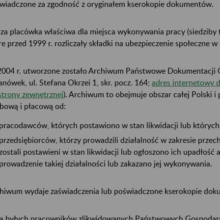
wiadczone za zgodność z oryginałem kserokopie dokumentów.
za placówka właściwa dla miejsca wykonywania pracy (siedziby 
re przed 1999 r. rozliczały składki na ubezpieczenie społeczne w
004 r. utworzone zostało Archiwum Państwowe Dokumentacji O
anówek, ul. Stefana Okrzei 1, skr. pocz. 164;
adres internetowy 
strony zewnętrznej
). Archiwum to obejmuje obszar całej Polski 
bową i płacową od:
pracodawców, których postawiono w stan likwidacji lub których
przedsiębiorców, którzy prowadzili działalność w zakresie prze
zostali postawieni w stan likwidacji lub ogłoszono ich upadłość 
prowadzenie takiej działalności lub zakazano jej wykonywania.
hiwum wydaje zaświadczenia lub poświadczone kserokopie doku
a byłych pracowników zlikwidowanych Państwowych Gospodars