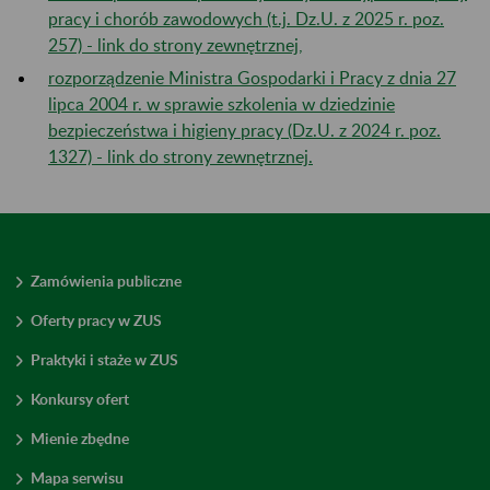
pracy i chorób zawodowych (t.j. Dz.U. z 2025 r. poz.
257) - link do strony zewnętrznej,
rozporządzenie Ministra Gospodarki i Pracy z dnia 27
lipca 2004 r. w sprawie szkolenia w dziedzinie
bezpieczeństwa i higieny pracy (Dz.U. z 2024 r. poz.
1327) - link do strony zewnętrznej.
Zamówienia publiczne
Oferty pracy w ZUS
Praktyki i staże w ZUS
Konkursy ofert
Mienie zbędne
Mapa serwisu