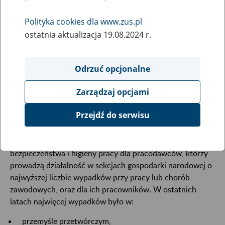
2
kwietnia
2026
Polityka cookies dla www.zus.pl
ostatnia aktualizacja 19.08.2024 r.
Upowszechniamy wiedzę o zagrożeniach, które mogą być
przyczyną wypadków przy pracy, chorób zawodowych
Odrzuć opcjonalne
oraz sposobach przeciwdziałania tym zagrożeniom.
Zarządzaj opcjami
Szkolenia
Przejdź do serwisu
Organizujemy bezpłatne szkolenia z zakresu
bezpieczeństwa i higieny pracy dla pracodawców, którzy
prowadzą działalność w sekcjach gospodarki narodowej o
najwyższej liczbie wypadków przy pracy lub chorób
zawodowych, oraz dla ich pracowników. W ostatnich
latach najwięcej wypadków było w:
przemyśle przetwórczym,