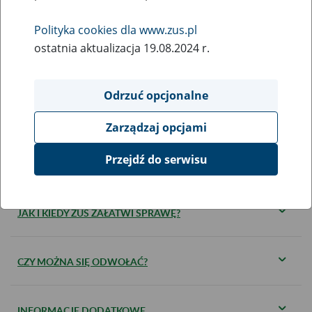
KOGO DOTYCZY?
Polityka cookies dla www.zus.pl
ostatnia aktualizacja 19.08.2024 r.
JAKIE DOKUMENTY SĄ WYMAGANE?
Odrzuć opcjonalne
KIEDY ZŁOŻYĆ DOKUMENTY?
Zarządzaj opcjami
Przejdź do serwisu
GDZIE I W JAKI SPOSÓB ZŁOŻYĆ DOKUMENTY
JAK I KIEDY ZUS ZAŁATWI SPRAWĘ?
CZY MOŻNA SIĘ ODWOŁAĆ?
INFORMACJE DODATKOWE