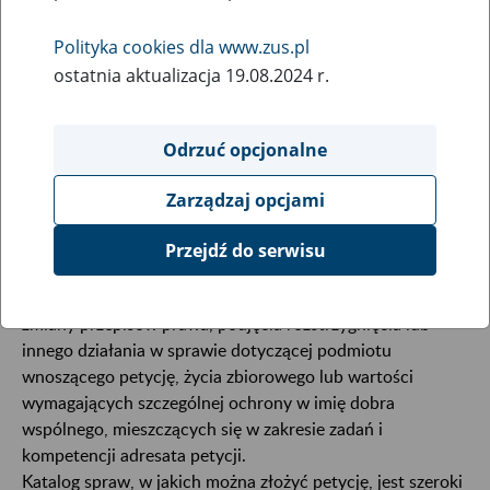
Polityka cookies dla www.zus.pl
Zagadnienia związane ze składaniem i rozpatrywaniem
ostatnia aktualizacja 19.08.2024 r.
petycji oraz sposobem postępowania organów w sprawach
dotyczących petycji reguluje
ustawa z dnia 11 lipca 2014 r.
Odrzuć opcjonalne
o petycjach (Dz. U. 2017 poz. 1123)
.
Zarządzaj opcjami
Co może być przedmiotem petycji?
Przejdź do serwisu
Przedmiotem petycji może być żądanie, w szczególności
zmiany przepisów prawa, podjęcia rozstrzygnięcia lub
innego działania w sprawie dotyczącej podmiotu
wnoszącego petycję, życia zbiorowego lub wartości
wymagających szczególnej ochrony w imię dobra
wspólnego, mieszczących się w zakresie zadań i
kompetencji adresata petycji.
Katalog spraw, w jakich można złożyć petycję, jest szeroki