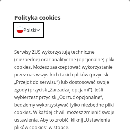
Polityka cookies
Polski
Menu
Szukaj
Serwisy ZUS wykorzystują techniczne
(niezbędne) oraz analityczne (opcjonalne) pliki
cookies. Możesz zaakceptować wykorzystanie
Petycje
przez nas wszystkich takich plików (przycisk
„Przejdź do serwisu”) lub dostosować swoje
zgody (przycisk „Zarządzaj opcjami”). Jeśli
wybierzesz przycisk „Odrzuć opcjonalne”,
będziemy wykorzystywać tylko niezbędne pliki
Zanim wyślesz petycję
cookies. W każdej chwili możesz zmienić swoje
ustawienia. Aby to zrobić, kliknij „Ustawienia
3
stycznia
2019
plików cookies” w stopce.