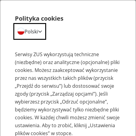
Polityka cookies
Polski
Menu
Szukaj
Serwisy ZUS wykorzystują techniczne
(niezbędne) oraz analityczne (opcjonalne) pliki
cookies. Możesz zaakceptować wykorzystanie
Pracujący w UE, EOG, Szwajcarii
przez nas wszystkich takich plików (przycisk
„Przejdź do serwisu”) lub dostosować swoje
zgody (przycisk „Zarządzaj opcjami”). Jeśli
wybierzesz przycisk „Odrzuć opcjonalne”,
będziemy wykorzystywać tylko niezbędne pliki
Przepisy
cookies. W każdej chwili możesz zmienić swoje
ustawienia. Aby to zrobić, kliknij „Ustawienia
24
listopada
2016
plików cookies” w stopce.