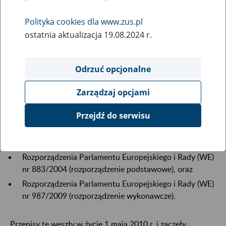
Polityka cookies dla www.zus.pl
Czy wiesz, z jakich przepisów wynikają zasady pracy w
ostatnia aktualizacja 19.08.2024 r.
państwach UE, EOG i Szwajcarii? Ich znajomość pomoże
Ci rozstrzygnąć nurtujące Cię wątpliwości.
Odrzuć opcjonalne
Zarządzaj opcjami
Rozporządzenia: podstawowe i wykonawcze
Przejdź do serwisu
Zasady koordynacji systemów zabezpieczenia społecznego
zostały zawarte w przepisach:
Rozporządzenia Parlamentu Europejskiego i Rady (WE)
nr 883/2004 (rozporządzenie podstawowe), oraz
Rozporządzenia Parlamentu Europejskiego i Rady (WE)
nr 987/2009 (rozporządzenie wykonawcze).
Przepisy te weszły w życie 1 maja 2010 r. i zaczęły