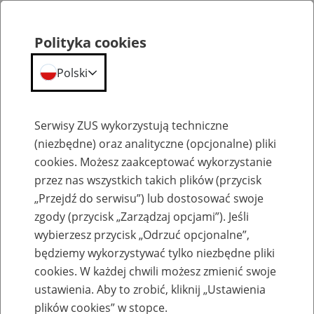
Polityka cookies
Polski
Menu
Szukaj
Serwisy ZUS wykorzystują techniczne
(niezbędne) oraz analityczne (opcjonalne) pliki
cookies. Możesz zaakceptować wykorzystanie
Zasady przyznawania emerytur i rent dla osób pracujących w państwach umownych
przez nas wszystkich takich plików (przycisk
„Przejdź do serwisu”) lub dostosować swoje
zgody (przycisk „Zarządzaj opcjami”). Jeśli
wybierzesz przycisk „Odrzuć opcjonalne”,
będziemy wykorzystywać tylko niezbędne pliki
cookies. W każdej chwili możesz zmienić swoje
Umowa z Koreą Południową o
ustawienia. Aby to zrobić, kliknij „Ustawienia
plików cookies” w stopce.