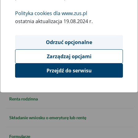
zabezpieczeniu społecznym
Polityka cookies dla www.zus.pl
ostatnia aktualizacja 19.08.2024 r.
Informacje ogólne
Odrzuć opcjonalne
Emerytura dla urodzonych przed 1.01.1949 r.
Zarządzaj opcjami
Emerytura dla urodzonych po 31.12.1948 r.
Przejdź do serwisu
Renta z tytułu niezdolności do pracy
Renta rodzinna
Składanie wniosku o emeryturę lub rentę
Formularze