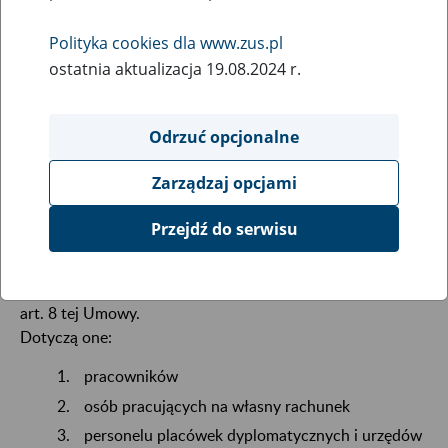
Polityka cookies dla www.zus.pl
Umowa z dnia 6 kwietnia 2006 r. między Rzecząpospolitą
ostatnia aktualizacja 19.08.2024 r.
Polską a Republiką Macedonii o zabezpieczeniu
społecznym (Dz. U. z 2007 r. Nr 229, poz. 1686), która
Odrzuć opcjonalne
weszła w życie 1 lipca 2007r.
Zarządzaj opcjami
Generalna zasada zapisana w art. 7 Umowy stanowi, że
osoby podlegają ustawodawstwu dotyczącemu
Przejdź do serwisu
zabezpieczenia społecznego tej Umawiającej się Strony, na
której terytorium pracują. Jednocześnie Umowa
przewiduje odstępstwa od zasady ogólnej, wymienione w
art. 8 tej Umowy.
Dotyczą one:
pracowników
osób pracujących na własny rachunek
personelu placówek dyplomatycznych i urzędów