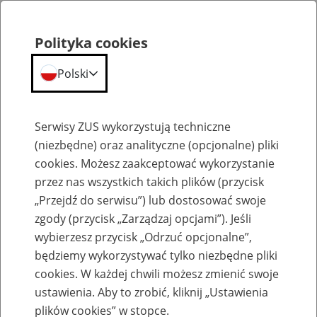
Polityka cookies
Polski
Menu
Szukaj
Serwisy ZUS wykorzystują techniczne
(niezbędne) oraz analityczne (opcjonalne) pliki
cookies. Możesz zaakceptować wykorzystanie
Pracujący poza UE, EOG lub Szwajcarią
przez nas wszystkich takich plików (przycisk
„Przejdź do serwisu”) lub dostosować swoje
zgody (przycisk „Zarządzaj opcjami”). Jeśli
wybierzesz przycisk „Odrzuć opcjonalne”,
będziemy wykorzystywać tylko niezbędne pliki
Macedonia
cookies. W każdej chwili możesz zmienić swoje
ustawienia. Aby to zrobić, kliknij „Ustawienia
2
października
2012
plików cookies” w stopce.