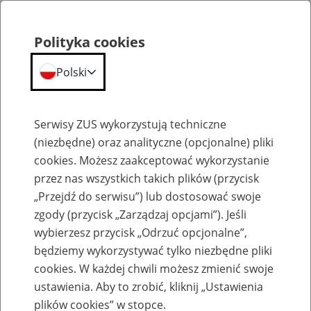
Polityka cookies
Polski
Menu
Szukaj
Serwisy ZUS wykorzystują techniczne
(niezbędne) oraz analityczne (opcjonalne) pliki
cookies. Możesz zaakceptować wykorzystanie
Dostępność placówek ZUS dla osób z niepełnosprawnościami
przez nas wszystkich takich plików (przycisk
„Przejdź do serwisu”) lub dostosować swoje
zgody (przycisk „Zarządzaj opcjami”). Jeśli
wybierzesz przycisk „Odrzuć opcjonalne”,
będziemy wykorzystywać tylko niezbędne pliki
Ułatwienia dla osób z
cookies. W każdej chwili możesz zmienić swoje
niepełnosprawnością ruchu w
ustawienia. Aby to zrobić, kliknij „Ustawienia
plików cookies” w stopce.
Oddziale ZUS w Szczecinie