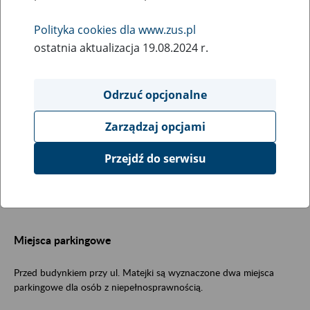
Obsługa klientów
Polityka cookies dla www.zus.pl
ostatnia aktualizacja 19.08.2024 r.
Klienci są obsługiwani w Szczecinie w dwóch budynkach: przy ul.
Matejki 22 oraz ul. Citroena 2.
Odrzuć opcjonalne
W obydwu budynkach są obsługiwani płatnicy składek, osoby
Zarządzaj opcjami
ubezpieczone, lekarze. Załatwisz w nich także sprawy emerytalno-
rentowe i zasiłkowe.
Przejdź do serwisu
Budynek przy ul. Matejki 22
Miejsca parkingowe
Przed budynkiem przy ul. Matejki są wyznaczone dwa miejsca
parkingowe dla osób z niepełnosprawnością.