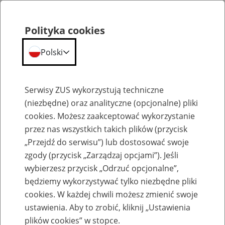
Polityka cookies
Polski
Menu
Szukaj
Serwisy ZUS wykorzystują techniczne
(niezbędne) oraz analityczne (opcjonalne) pliki
cookies. Możesz zaakceptować wykorzystanie
Komunikaty
przez nas wszystkich takich plików (przycisk
„Przejdź do serwisu”) lub dostosować swoje
zgody (przycisk „Zarządzaj opcjami”). Jeśli
wybierzesz przycisk „Odrzuć opcjonalne”,
będziemy wykorzystywać tylko niezbędne pliki
cookies. W każdej chwili możesz zmienić swoje
Komunikat dla płatników składek
ustawienia. Aby to zrobić, kliknij „Ustawienia
korzystających z usług centrum
plików cookies” w stopce.