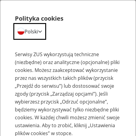
Polityka cookies
Polski
Menu
Szukaj
Serwisy ZUS wykorzystują techniczne
(niezbędne) oraz analityczne (opcjonalne) pliki
cookies. Możesz zaakceptować wykorzystanie
Komunikaty
przez nas wszystkich takich plików (przycisk
„Przejdź do serwisu”) lub dostosować swoje
zgody (przycisk „Zarządzaj opcjami”). Jeśli
wybierzesz przycisk „Odrzuć opcjonalne”,
będziemy wykorzystywać tylko niezbędne pliki
cookies. W każdej chwili możesz zmienić swoje
Komunikat w sprawie planowanej
ustawienia. Aby to zrobić, kliknij „Ustawienia
niedostępności stron EWD
plików cookies” w stopce.