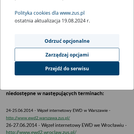
24
czerwca
Polityka cookies dla www.zus.pl
2014
ostatnia aktualizacja 19.08.2024 r.
Odrzuć opcjonalne
Szanowni Klienci, użytkownicy programu Płatnik,
w związku z wymaganą rozbudową infrastruktury
Zarządzaj opcjami
informatycznej w Zakładzie Ubezpieczeń
Społecznych, strony przyjmowania dokumentów
Przejdź do serwisu
elektronicznych z programu Płatnik oraz
wydawania elektronicznych potwierdzeń będą
niedostępne w następujących terminach:
24-25.06.2014 - Węzeł internetowy EWD w Warszawie -
http://www.ewd2.warszawa.zus.pl/
26-27.06.2014 - Węzeł internetowy EWD we Wrocławiu -
http://www.ewd2.wroclaw.zus.pl/