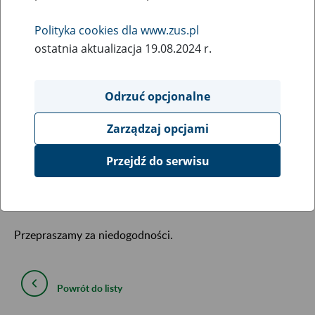
11
maja
Polityka cookies dla www.zus.pl
2017
ostatnia aktualizacja 19.08.2024 r.
W związku z trwającym pilotażem wdrożenia nowej strony
Odrzuć opcjonalne
internetowej Zakład Ubezpieczeń Społecznych informuje,
że mogą występować czasowe problemy w dostępności
Zarządzaj opcjami
serwisu, jego podstron oraz artykułów.
Przejdź do serwisu
Jednoczenie informujemy, że cały czas pracujemy nad
stabilnością działania nowej strony www.zus.pl.
Przepraszamy za niedogodności.
Powrót do listy