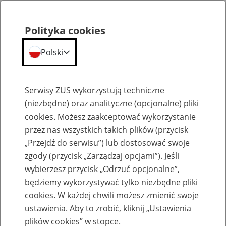
Polityka cookies
Polski
Menu
Szukaj
Serwisy ZUS wykorzystują techniczne
(niezbędne) oraz analityczne (opcjonalne) pliki
cookies. Możesz zaakceptować wykorzystanie
Komunikaty
przez nas wszystkich takich plików (przycisk
„Przejdź do serwisu”) lub dostosować swoje
zgody (przycisk „Zarządzaj opcjami”). Jeśli
wybierzesz przycisk „Odrzuć opcjonalne”,
będziemy wykorzystywać tylko niezbędne pliki
cookies. W każdej chwili możesz zmienić swoje
Możliwa niedostępność elementów strony
ustawienia. Aby to zrobić, kliknij „Ustawienia
internetowej zus.pl
plików cookies” w stopce.