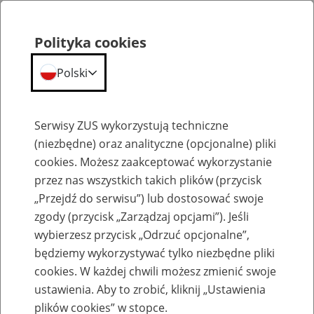
Polityka cookies
Polski
Menu
Szukaj
Serwisy ZUS wykorzystują techniczne
(niezbędne) oraz analityczne (opcjonalne) pliki
cookies. Możesz zaakceptować wykorzystanie
Komunikaty
przez nas wszystkich takich plików (przycisk
„Przejdź do serwisu”) lub dostosować swoje
zgody (przycisk „Zarządzaj opcjami”). Jeśli
wybierzesz przycisk „Odrzuć opcjonalne”,
będziemy wykorzystywać tylko niezbędne pliki
cookies. W każdej chwili możesz zmienić swoje
Niedostępność usług przyjmowania
ustawienia. Aby to zrobić, kliknij „Ustawienia
dokumentów zgłoszeniowych i
plików cookies” w stopce.