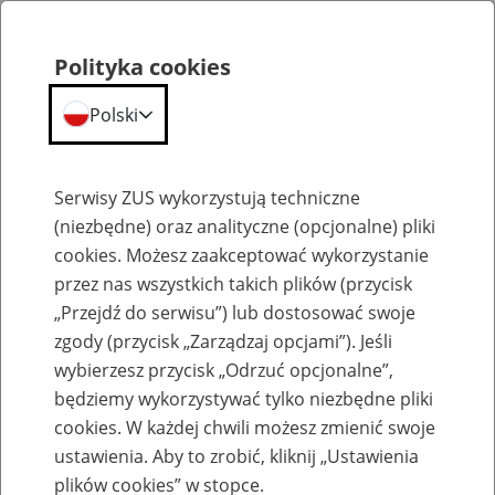
Polityka cookies
Polski
Menu
Szukaj
Serwisy ZUS wykorzystują techniczne
(niezbędne) oraz analityczne (opcjonalne) pliki
cookies. Możesz zaakceptować wykorzystanie
Komunikaty
przez nas wszystkich takich plików (przycisk
„Przejdź do serwisu”) lub dostosować swoje
zgody (przycisk „Zarządzaj opcjami”). Jeśli
wybierzesz przycisk „Odrzuć opcjonalne”,
będziemy wykorzystywać tylko niezbędne pliki
cookies. W każdej chwili możesz zmienić swoje
Prace serwisowe ePUAP - utrudnienia na
ustawienia. Aby to zrobić, kliknij „Ustawienia
PUE
plików cookies” w stopce.