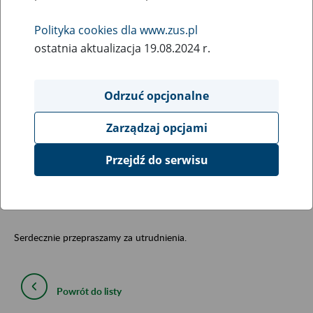
13
czerwca
Polityka cookies dla www.zus.pl
2014
ostatnia aktualizacja 19.08.2024 r.
Odrzuć opcjonalne
Szanowni Państwo,
z powodu prac serwisowych prowadzonych w
Zarządzaj opcjami
systemie ePUAP, w dniu
13.06.2014 r. w godzinach
16:00-22:00
mogą się pojawić przejściowe
Przejdź do serwisu
problemy w dostępie do funkcjonalności profilu
zaufanego.
Serdecznie przepraszamy za utrudnienia.
Powrót do listy