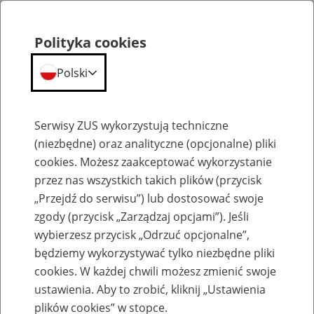
Polityka cookies
Polski
Menu
Szukaj
Serwisy ZUS wykorzystują techniczne
(niezbędne) oraz analityczne (opcjonalne) pliki
cookies. Możesz zaakceptować wykorzystanie
Komunikaty
przez nas wszystkich takich plików (przycisk
„Przejdź do serwisu”) lub dostosować swoje
zgody (przycisk „Zarządzaj opcjami”). Jeśli
wybierzesz przycisk „Odrzuć opcjonalne”,
będziemy wykorzystywać tylko niezbędne pliki
cookies. W każdej chwili możesz zmienić swoje
Utrudnienia w przyjmowaniu dokumentów
ustawienia. Aby to zrobić, kliknij „Ustawienia
elektronicznych z programu Płatnik oraz
plików cookies” w stopce.