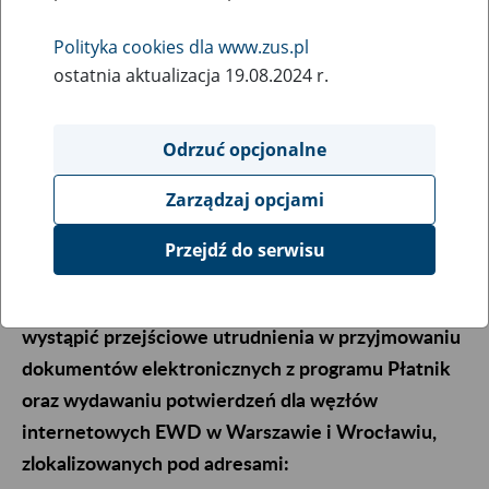
wydawaniu potwierdzeń dla węzłów
internetowych EWD w Warszawie i
Polityka cookies dla www.zus.pl
Wrocławiu
ostatnia aktualizacja 19.08.2024 r.
11
lipca
2014
Odrzuć opcjonalne
Zarządzaj opcjami
Szanowni Klienci,
Przejdź do serwisu
uprzejmie informujemy, że z przyczyn technicznych
11.07.2014 w godzinach 18.00 - 20.00 mogą
wystąpić przejściowe utrudnienia w przyjmowaniu
dokumentów elektronicznych z programu Płatnik
oraz wydawaniu potwierdzeń dla węzłów
internetowych EWD w Warszawie i Wrocławiu,
zlokalizowanych pod adresami: