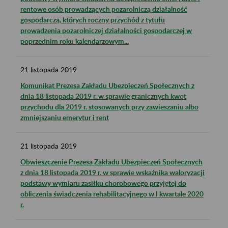
rentowe osób prowadzących pozarolniczą działalność
gospodarczą, których roczny przychód z tytułu
prowadzenia pozarolniczej działalności gospodarczej w
poprzednim roku kalendarzowym...
21
listopada
2019
Komunikat Prezesa Zakładu Ubezpieczeń Społecznych z
dnia 18 listopada 2019 r. w sprawie granicznych kwot
przychodu dla 2019 r. stosowanych przy zawieszaniu albo
zmniejszaniu emerytur i rent
21
listopada
2019
Obwieszczenie Prezesa Zakładu Ubezpieczeń Społecznych
z dnia 18 listopada 2019 r. w sprawie wskaźnika waloryzacji
podstawy wymiaru zasiłku chorobowego przyjętej do
obliczenia świadczenia rehabilitacyjnego w I kwartale 2020
r.