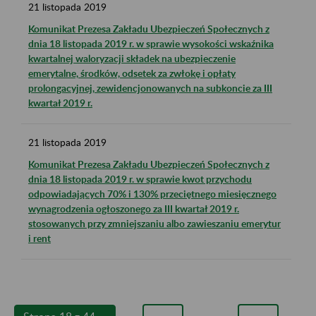
21
listopada
2019
Komunikat Prezesa Zakładu Ubezpieczeń Społecznych z
dnia 18 listopada 2019 r. w sprawie wysokości wskaźnika
kwartalnej waloryzacji składek na ubezpieczenie
emerytalne, środków, odsetek za zwłokę i opłaty
prolongacyjnej, zewidencjonowanych na subkoncie za III
kwartał 2019 r.
21
listopada
2019
Komunikat Prezesa Zakładu Ubezpieczeń Społecznych z
dnia 18 listopada 2019 r. w sprawie kwot przychodu
odpowiadających 70% i 130% przeciętnego miesięcznego
wynagrodzenia ogłoszonego za III kwartał 2019 r.
stosowanych przy zmniejszaniu albo zawieszaniu emerytur
i rent