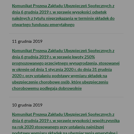
Komunikat Prezesa Zakładu Ubezpieczeń Społecznych z
dnia 6 grudnia 2019 r. w sprawie wysokości odsetek
należnych z tytułu nieprzekazania w terminie składek do
otwartego funduszu emerytalnego
11
grudnia
2019
Komunikat Prezesa Zakładu Ubezpieczeń Społecznych z
dnia 6 grudnia 2019 r. w sprawie kwoty 250%
prognozowanego przeciętnego wynagrodzenia, stosowanej
w okresie od dnia 1 stycznia 2020 r. do dnia 31 grudnia
2020 r. przy ustalaniu podstawy wymiaru składek na
ubezpieczenie chorobowe osób, które ubezpieczeniu
chorobowemu podlegają dobrowolnie
10
grudnia
2019
Komunikat Prezesa Zakładu Ubezpieczeń Społecznych z
dnia 6 grudnia 2019 r. w sprawie wysokości współczynnika
na rok 2020 stosowanego przy ustalaniu najniższej
podstawy wymiaru składek na ubezpieczenia emerytalne i