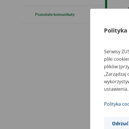
Pozostałe komunikaty
Polityka
Serwisy ZUS
pliki cooki
plików (prz
„Zarządzaj 
wykorzystyw
ustawienia.
Polityka co
Odrzuć