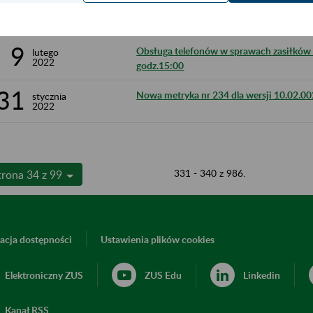
11
Ograniczenie w dostępie do portalu PUE 
lutego
2022
9
Obsługa telefonów w sprawach zasiłków 
lutego
2022
godz.15:00
31
Nowa metryka nr 234 dla wersji 10.02.0
stycznia
2022
331 - 340 z 986.
trona 34 z 99
acja dostępności
Ustawienia plików cookies
Elektroniczny ZUS
ZUS Edu
Linkedin
Kanał RSS