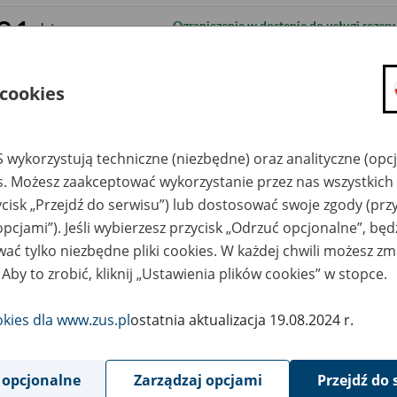
21
Ograniczenie w dostępie do usługi rezerwa
lutego
2022
18
Ograniczenie w dostępie do wniosku US-
lutego
 cookies
2022
17
Ograniczenie w dostępie do strony www.zu
lutego
2022
 wykorzystują techniczne (niezbędne) oraz analityczne (opc
es. Możesz zaakceptować wykorzystanie przez nas wszystkich 
16
Utrudnienia w przekazywaniu dokumentó
lutego
2022
ycisk „Przejdź do serwisu”) lub dostosować swoje zgody (przy
Płatnik na PUE ZUS
opcjami”). Jeśli wybierzesz przycisk „Odrzuć opcjonalne”, bę
15
Utrudnienia w przekazywaniu dokumentó
lutego
ać tylko niezbędne pliki cookies. W każdej chwili możesz zm
2022
Płatnik na PUE ZUS
 Aby to zrobić, kliknij „Ustawienia plików cookies” w stopce.
14
Ograniczenie w dostępie do strony www.zu
lutego
2022
okies dla www.zus.pl
ostatnia aktualizacja 19.08.2024 r.
11
Ograniczenie w dostępie do strony www.zu
lutego
2022
 opcjonalne
Zarządzaj opcjami
Przejdź do 