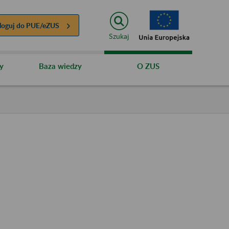
loguj do
PUE/eZUS
Szukaj
y
Baza wiedzy
O ZUS