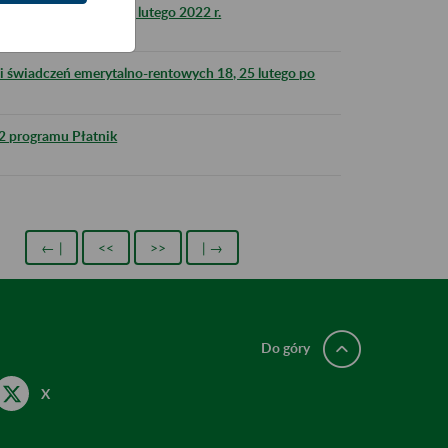
ZUS w nocy z 11 na 12 lutego 2022 r.
i świadczeń emerytalno-rentowych 18, 25 lutego po
02 programu Płatnik
← |
<<
>>
| →
Do góry
X