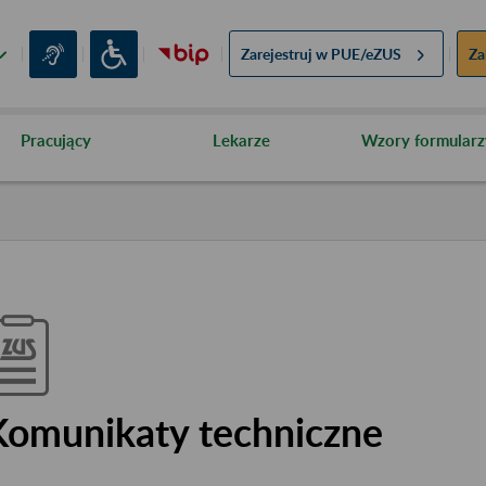
Zarejestruj w
PUE/eZUS
Za
Pracujący
Lekarze
Wzory formularz
Komunikaty techniczne