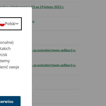
cji e-wizyt w nocy z 23 na 24 lutego 2022 r.
9 po południu 18 lutego
Polski
s.pl 17 lutego 2022 r.
jonalne)
takich
w ubezpieczeniowych za pośrednictwem aplikacji e-
cisk
dziemy
w ubezpieczeniowych za pośrednictwem aplikacji e-
ienić swoje
s.pl 15 lutego 2022 r.
s.pl 11 lutego 2022 r.
serwisu