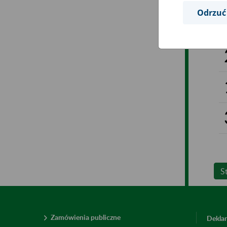
Odrzuć
S
Zamówienia publiczne
Deklar