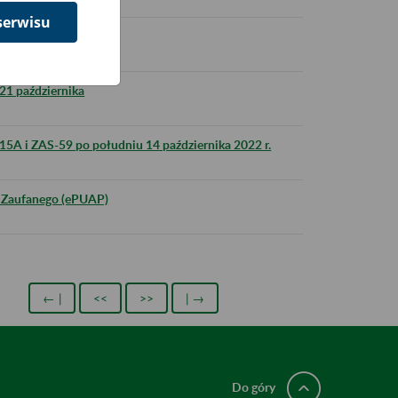
serwisu
ia interfejsowego
 21 października
15A i ZAS-59 po południu 14 października 2022 r.
u Zaufanego (ePUAP)
← |
<<
>>
| →
Do góry