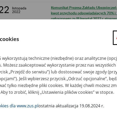
22
Komunikat Prezesa Zakładu Ubezpieczeń S
listopada
2022
kwot przychodu odpowiadających 70% i 
ogłoszonego za III kwartał 2022 r. stoso
rent
22
Obwieszczenie Prezesa Zakładu Ubezpiecz
listopada
 cookies
2022
sprawie wskaźnika waloryzacji podstawy 
świadczenia rehabilitacyjnego w I kwartal
18
Komunikat Prezesa Zakładu Ubezpieczeń S
listopada
 wykorzystują techniczne (niezbędne) oraz analityczne (opc
2022
granicznych kwot przychodu dla 2022 r. 
es. Możesz zaakceptować wykorzystanie przez nas wszystkich 
emerytur i rent
ycisk „Przejdź do serwisu”) lub dostosować swoje zgody (przy
3
opcjami”). Jeśli wybierzesz przycisk „Odrzuć opcjonalne”, bę
Komunikat Prezesa ZUS z dnia 28.10.2022
listopada
2022
chorobowe osób, które ubezpieczeniu c
ać tylko niezbędne pliki cookies. W każdej chwili możesz zm
 Aby to zrobić, kliknij „Ustawienia plików cookies” w stopce.
28
Ograniczenie w dostępie do portalu PUE 
października
2022
okies dla www.zus.pl
ostatnia aktualizacja 19.08.2024 r.
21
Ograniczenia w dostępności usług przy
października
2022
rozliczeniowych dla programu Płatnik