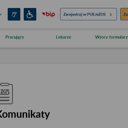
Zarejestruj w
PUE/eZUS
Za
Pracujący
Lekarze
Wzory formularz
Komunikaty