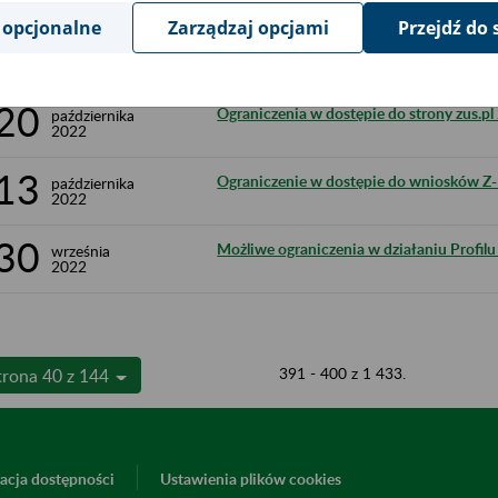
 opcjonalne
Zarządzaj opcjami
Przejdź do 
21
Komunikat dla wytwórców oprogramowan
października
2022
20
Ograniczenia w dostępie do strony zus.pl
października
2022
13
Ograniczenie w dostępie do wniosków Z-
października
2022
30
Możliwe ograniczenia w działaniu Profil
września
2022
391 - 400 z 1 433.
trona 40 z 144
acja dostępności
Ustawienia plików cookies