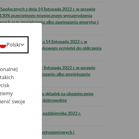
połecznych z dnia 14 listopada 2022 r. w sprawie
130% przeciętnego miesięcznego wynagrodzenia
wanych przy zmniejszaniu albo zawieszaniu emerytur i
eń Społecznych z dnia 14 listopada 2022 r. w
Polski
wymiaru zasiłku chorobowego przyjętej do obliczenia
e 2023 r.
połecznych z dnia 14 listopada 2022 r. w sprawie
jonalne)
stosowanych przy zawieszaniu albo zmniejszaniu
takich
cisk
dziemy
 r. - podstawa wymiaru składek na ubezpieczenie
horobowemu podlegają dobrowolnie
ienić swoje
ZUS w nocy z 28 na 29 października 2022 r.
jmowania dokumentów zgłoszeniowych i