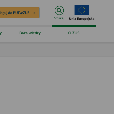
loguj do
PUE/eZUS
Szukaj
y
Baza wiedzy
O ZUS