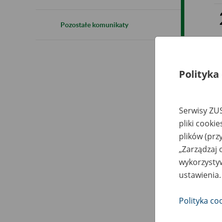
Pozostałe komunikaty
Polityka
Serwisy ZUS
pliki cooki
plików (prz
„Zarządzaj 
wykorzystyw
ustawienia.
Polityka co