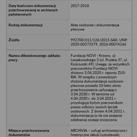
2017-2018
Akta osobowe i dokumentacja
płacowa
992700/611/126/2015-SAK; UNP:
2020-00573579, 2026-00074166
Fundacja NOVI - Krosno, ul.
Lewakowskiego 3 (ul. Pużaka 37; ul.
Kościuszki 49). Uwaga: za wszystkich
pracowników Fundacji NOVI
złożono 3.04.2020 r. raporty ZUS-
RIA. W związku z powyższym
złożona dokumentacja osobowo-
płacowa posiada 10-letni okres
przechowywania upływający
3.04.2030 r. W terminie od
4.04.2030 r. do 3.04.2031 r.
przysługuje byłym pracownikom
prawo odbioru swoich teczek
osobowych. Z dniem 4.04.2031 r.
dokumentacja (o ile nie zostanie
odebrana) zostaje zniszczona.
ARCHIVIA – usługi archiwistyczne i
historyczne Jakub Lutosławski,