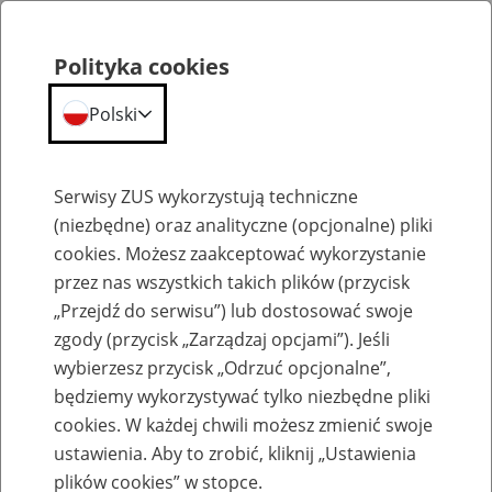
Polityka cookies
Polski
Menu
Szukaj
Serwisy ZUS wykorzystują techniczne
(niezbędne) oraz analityczne (opcjonalne) pliki
cookies. Możesz zaakceptować wykorzystanie
Emerytury
przez nas wszystkich takich plików (przycisk
„Przejdź do serwisu”) lub dostosować swoje
zgody (przycisk „Zarządzaj opcjami”). Jeśli
wybierzesz przycisk „Odrzuć opcjonalne”,
będziemy wykorzystywać tylko niezbędne pliki
Baza zlikwidowanych lub
cookies. W każdej chwili możesz zmienić swoje
przekształconych zakładów pracy
ustawienia. Aby to zrobić, kliknij „Ustawienia
plików cookies” w stopce.