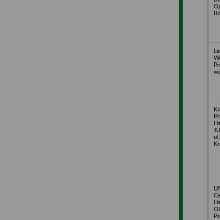
Og
Bo
La
Wó
Pr
we
Kr
Pr
H
JU
ul
K
UN
Ce
Ha
Ol
Ps