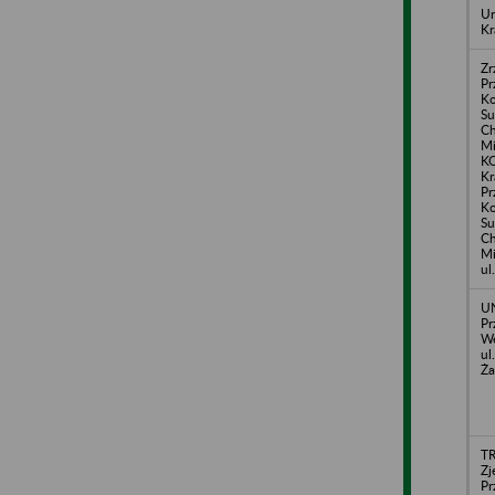
Ur
Kr
Zr
Pr
Ko
S
Ch
Mi
K
Kr
Pr
Ko
S
Ch
Mi
ul
UN
Pr
We
ul
Ża
TR
Zj
Pr