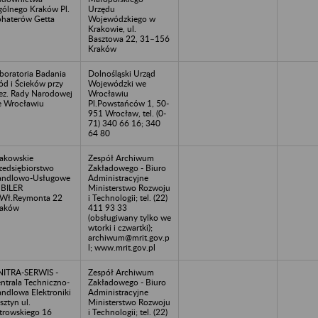
ólnego Kraków Pl.
Urzędu
haterów Getta
Wojewódzkiego w
Krakowie, ul.
Basztowa 22, 31–156
Kraków
boratoria Badania
Dolnośląski Urząd
d i Ścieków przy
Wojewódzki we
ez. Rady Narodowej
Wrocławiu
 Wrocławiu
Pl.Powstańców 1, 50-
951 Wrocław, tel. (0-
71) 340 66 16; 340
64 80
akowskie
Zespół Archiwum
zedsiębiorstwo
Zakładowego - Biuro
andlowo-Usługowe
Administracyjne
BILER
Ministerstwo Rozwoju
.Wł.Reymonta 22
i Technologii; tel. (22)
raków
411 93 33
(obsługiwany tylko we
wtorki i czwartki);
archiwum@mrit.gov.p
l; www.mrit.gov.pl
ITRA-SERWIS -
Zespół Archiwum
ntrala Techniczno-
Zakładowego - Biuro
ndlowa Elektroniki
Administracyjne
sztyn ul.
Ministerstwo Rozwoju
trowskiego 16
i Technologii; tel. (22)