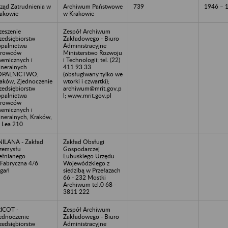
ząd Zatrudnienia w
Archiwum Państwowe
739
1946 – 
akowie
w Krakowie
zeszenie
Zespół Archiwum
zedsiębiorstw
Zakładowego - Biuro
palnictwa
Administracyjne
urowców
Ministerstwo Rozwoju
emicznych i
i Technologii; tel. (22)
neralnych
411 93 33
OPALNICTWO,
(obsługiwany tylko we
aków, Zjednoczenie
wtorki i czwartki);
zedsiębiorstw
archiwum@mrit.gov.p
palnictwa
l; www.mrit.gov.pl
urowców
emicznych i
neralnych, Kraków,
. Lea 210
ILANA - Zakład
Zakład Obsługi
zemysłu
Gospodarczej
łnianego
Lubuskiego Urzędu
.Fabryczna 4/6
Wojewódzkiego z
gań
siedzibą w Przełazach
66 - 232 Mostki
Archiwum tel.0 68 -
3811 222
ICOT -
Zespół Archiwum
ednoczenie
Zakładowego - Biuro
zedsiębiorstw
Administracyjne