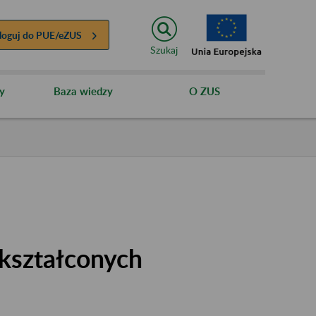
loguj do
PUE/eZUS
Szukaj
y
Baza wiedzy
O ZUS
kształconych