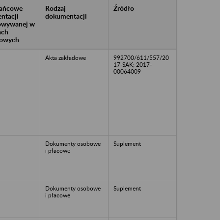
rańcowe
Rodzaj
Źródło
ntacji
dokumentacji
owywanej w
ach
owych
Akta zakładowe
992700/611/557/20
17-SAK; 2017-
00064009
Dokumenty osobowe
Suplement
i płacowe
Dokumenty osobowe
Suplement
i płacowe