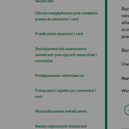
świadczeń
Baz
Okresy uwzględniane przy ustalaniu
min
prawa do emerytur i rent
alf
m.i
Przeliczanie emerytur i rent
pra
Zmniejszenie lub zawieszenie
Baz
świadczeń pracujących emerytów i
rencistów
Uwa
Postępowanie odwoławcze
Naz
Potrącenia i egzekucje z emerytur i
Wsz
rent
Niezrealizowane świadczenia
Kwoty najniższych świadczeń