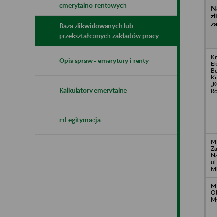
emerytalno-rentowych
N
z
z
Baza zlikwidowanych lub
przekształconych zakładów pracy
Kr
Opis spraw - emerytury i renty
Ek
B
K
„K
Kalkulatory emerytalne
Ro
mLegitymacja
M
Za
Na
ul
Mi
Mł
O
M