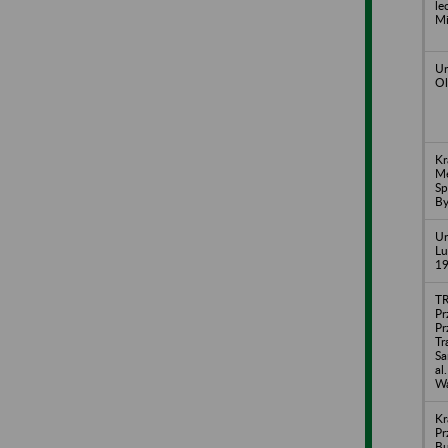
le
Mi
Ur
Ol
Kr
Me
Sp
By
Ur
Lu
1
T
Pr
Pr
Tr
S
al
Wa
Kr
Pr
B