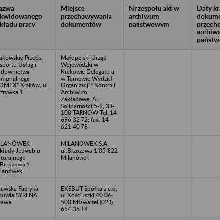
azwa
Miejsce
Nr zespołu akt w
Daty k
likwidowanego
przechowywania
archiwum
dokume
akładu pracy
dokumentów
państwowym
przech
archiw
państw
akowskie Przeds.
Małopolski Urząd
sportu Usług i
Wojewódzki w
udownictwa
Krakowie Delegatura
omunalnego
w Tarnowie Wydział
OMEX” Kraków, ul.
Organizacji i Kontroli
zrywka 1
Archiwum
Zakładowe, Al.
Solidarności 5-9, 33-
100 TARNÓW Tel. 14
696 32 72; fax. 14
621 40 78
ILANÓWEK -
MILANOWEK S.A.
kłady Jedwabiu
ul.Brzozowa 1 05-822
turalnego
Milanówek
.Brzozowa 1
lanówek
awska Fabryka
EKSBUT Spółka z o.o.
buwia SYRENA
ul.Kościuszki 40 06-
ława
500 Mława tel.(023)
654 35 14