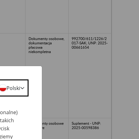
Dokumenty osobowe,
992700/611/1226/2
dokumentacja
017-SAK; UNP: 2025-
płacowa
00661654
niekompletna
Polski
jonalne)
takich
Dokumenty osobowe
Suplement - UNP:
cisk
i płacowe
2025-00598386
dziemy