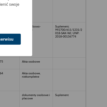
ienić swoje
akta osobowo-
Suplement;
płacowe
992700/611/1231/2
018-SAK-WJ, UNP:
2018-00136774
serwisu
75
Akta osobowe
64
Akta osobowe,
niekompletne
dokumenty osobowe i
Suplement
płacowe