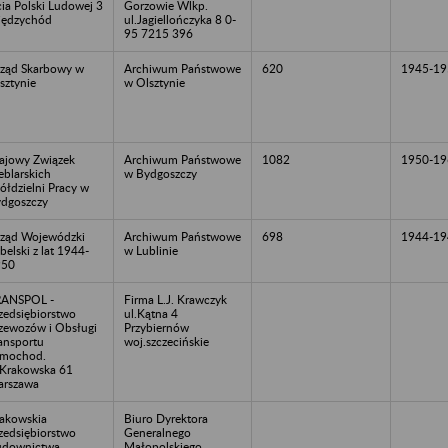
cia Polski Ludowej 3
Gorzowie Wlkp.
ędzychód
ul.Jagiellończyka 8 0-
95 7215 396
ząd Skarbowy w
Archiwum Państwowe
620
1945-19
sztynie
w Olsztynie
ajowy Związek
Archiwum Państwowe
1082
1950-19
blarskich
w Bydgoszczy
ółdzielni Pracy w
dgoszczy
ząd Wojewódzki
Archiwum Państwowe
698
1944-19
belski z lat 1944-
w Lublinie
950
RANSPOL -
Firma L.J. Krawczyk
zedsiębiorstwo
ul.Kątna 4
zewozów i Obsługi
Przybiernów
ansportu
woj.szczecińskie
amochod.
.Krakowska 61
rszawa
akowskia
Biuro Dyrektora
zedsiębiorstwo
Generalnego
udownictwa
Małopolskiego