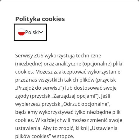
Polityka cookies
Polski
Menu
Szukaj
Serwisy ZUS wykorzystują techniczne
(niezbędne) oraz analityczne (opcjonalne) pliki
cookies. Możesz zaakceptować wykorzystanie
Emerytury
przez nas wszystkich takich plików (przycisk
„Przejdź do serwisu”) lub dostosować swoje
zgody (przycisk „Zarządzaj opcjami”). Jeśli
wybierzesz przycisk „Odrzuć opcjonalne”,
będziemy wykorzystywać tylko niezbędne pliki
Baza zlikwidowanych lub
cookies. W każdej chwili możesz zmienić swoje
przekształconych zakładów pracy
ustawienia. Aby to zrobić, kliknij „Ustawienia
plików cookies” w stopce.