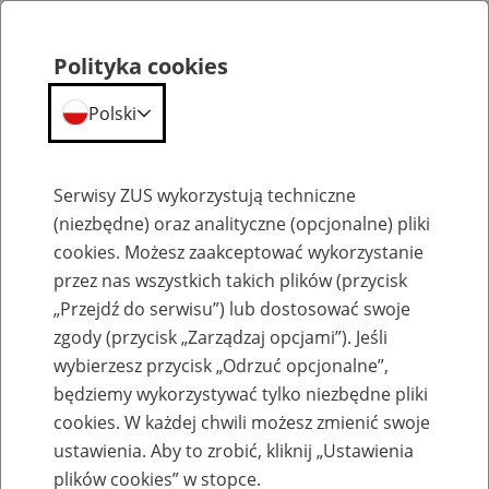
Polityka cookies
Polski
Menu
Szukaj
Serwisy ZUS wykorzystują techniczne
(niezbędne) oraz analityczne (opcjonalne) pliki
cookies. Możesz zaakceptować wykorzystanie
Emerytury
przez nas wszystkich takich plików (przycisk
„Przejdź do serwisu”) lub dostosować swoje
zgody (przycisk „Zarządzaj opcjami”). Jeśli
wybierzesz przycisk „Odrzuć opcjonalne”,
będziemy wykorzystywać tylko niezbędne pliki
Baza zlikwidowanych lub
cookies. W każdej chwili możesz zmienić swoje
przekształconych zakładów pracy
ustawienia. Aby to zrobić, kliknij „Ustawienia
plików cookies” w stopce.