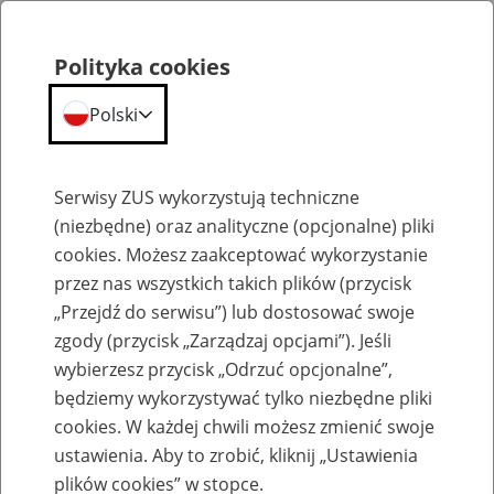
Polityka cookies
Polski
Menu
Szukaj
Serwisy ZUS wykorzystują techniczne
(niezbędne) oraz analityczne (opcjonalne) pliki
cookies. Możesz zaakceptować wykorzystanie
Emerytury
przez nas wszystkich takich plików (przycisk
„Przejdź do serwisu”) lub dostosować swoje
zgody (przycisk „Zarządzaj opcjami”). Jeśli
wybierzesz przycisk „Odrzuć opcjonalne”,
będziemy wykorzystywać tylko niezbędne pliki
Baza zlikwidowanych lub
cookies. W każdej chwili możesz zmienić swoje
przekształconych zakładów pracy
ustawienia. Aby to zrobić, kliknij „Ustawienia
plików cookies” w stopce.