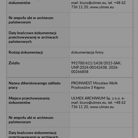
mail: biuro@ulmex.eu, tel. +48 62
736 11 20, www.ulmex.eu
dokumentacja firmy
992700/611/1418/2015-SAK;
UNP:2024-00142438, 2026-
00266858
PROINWEST Mirosław Wołk
Przybyszów 3 Kępno
ULMEX ARCHIWUM Sp. z o.o. e-
mail: biuro@ulmex.eu, tel. +48 62
736 11 20, www.ulmex.eu