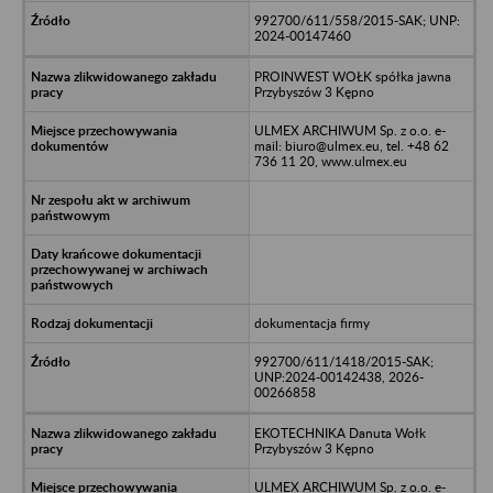
992700/611/558/2015-SAK; UNP:
2024-00147460
PROINWEST WOŁK spółka jawna
Przybyszów 3 Kępno
ULMEX ARCHIWUM Sp. z o.o. e-
mail: biuro@ulmex.eu, tel. +48 62
736 11 20, www.ulmex.eu
dokumentacja firmy
992700/611/1418/2015-SAK;
UNP:2024-00142438, 2026-
00266858
EKOTECHNIKA Danuta Wołk
Przybyszów 3 Kępno
ULMEX ARCHIWUM Sp. z o.o. e-