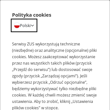
Polityka cookies
Polski
Menu
Szukaj
Serwisy ZUS wykorzystują techniczne
(niezbędne) oraz analityczne (opcjonalne) pliki
cookies. Możesz zaakceptować wykorzystanie
Emerytury
przez nas wszystkich takich plików (przycisk
„Przejdź do serwisu”) lub dostosować swoje
zgody (przycisk „Zarządzaj opcjami”). Jeśli
wybierzesz przycisk „Odrzuć opcjonalne”,
będziemy wykorzystywać tylko niezbędne pliki
Baza zlikwidowanych lub
cookies. W każdej chwili możesz zmienić swoje
przekształconych zakładów pracy
ustawienia. Aby to zrobić, kliknij „Ustawienia
plików cookies” w stopce.