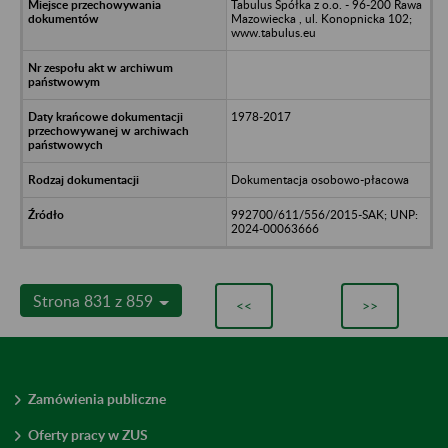
Tabulus Spółka z o.o. - 96-200 Rawa
Mazowiecka , ul. Konopnicka 102;
www.tabulus.eu
1978-2017
Dokumentacja osobowo-płacowa
992700/611/556/2015-SAK; UNP:
2024-00063666
Strona 831 z 859
<<
>>
Zamówienia publiczne
Oferty pracy w ZUS