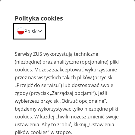
Polityka cookies
Polski
Menu
Szukaj
Serwisy ZUS wykorzystują techniczne
(niezbędne) oraz analityczne (opcjonalne) pliki
cookies. Możesz zaakceptować wykorzystanie
Emerytury
przez nas wszystkich takich plików (przycisk
„Przejdź do serwisu”) lub dostosować swoje
zgody (przycisk „Zarządzaj opcjami”). Jeśli
wybierzesz przycisk „Odrzuć opcjonalne”,
będziemy wykorzystywać tylko niezbędne pliki
Baza zlikwidowanych lub
cookies. W każdej chwili możesz zmienić swoje
przekształconych zakładów pracy
ustawienia. Aby to zrobić, kliknij „Ustawienia
plików cookies” w stopce.